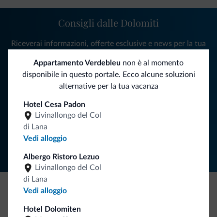
Consigli dalle Dolomiti
Riceverai informazioni, offerte esclusive e news per la tua
vacanza nelle Dolomiti.
Appartamento Verdebleu
non è al momento
disponibile in questo portale. Ecco alcune soluzioni
alternative per la tua vacanza
ISCRIVITI ALLA NEWSLETTER
Hotel Cesa Padon
Livinallongo del Col
Segui Dolomiti.it
di Lana
Vedi alloggio
Albergo Ristoro Lezuo
Livinallongo del Col
di Lana
Vedi alloggio
Be Original, scopri la nuova collezione
Hotel Dolomiten
Ce l'avete chiesto in tanti. Ecco la nuova collezione firmata