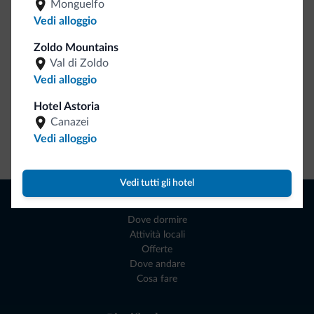
Monguelfo
Dolomiti.it!
Vedi alloggio
Zoldo Mountains
Val di Zoldo
Vedi alloggio
Hotel Astoria
Canazei
Vedi alloggio
Vai allo shop
Vedi tutti gli hotel
Naviga
Dove dormire
Attività locali
Offerte
Dove andare
Cosa fare