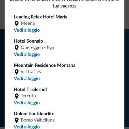
Contatto
Tariffe
Richieste non
tua vacanza
diretto
vantaggiose
vincolanti
Leading Relax Hotel Maria
Moena
Vedi alloggio
Consigli dalle Dolomiti
Hotel Sonnalp
Obereggen - Ega
Riceverai informazioni, offerte esclusive e news per la tua
Vedi alloggio
vacanza nelle Dolomiti.
Mountain Residence Montana
Val Casies
Vedi alloggio
ISCRIVITI ALLA NEWSLETTER
Hotel Tirolerhof
Terento
Segui Dolomiti.it
Vedi alloggio
Dolomitioutdoorlife
Borgo Valbelluna
Vedi alloggio