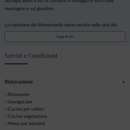
asciugacapelli e set di cortesia in omaggio e vista sulle
montagne o sul giardino.
La colazione del Monteverde viene servita nella sala del
ristorante e include torte e crostate fatte in casa, formaggi,
Leggi di più
salumi, pane, marmellata, cereali, cornetti e succhi di frutta.
Servizi e Condizioni
Presso il ristorante potrete anche gustare piatti regionali a
pranzo e a cena. L'albergo presenta anche un bar e un
piccolo giardino attrezzato con lettini, sedie e ombrelloni.
Ristorazione
L'hotel dista 1 km dal comprensorio sciistico di Lavarone e
Ristorante
35 km dalla stazione ferroviaria di Rovereto. Nelle vicinanze
Lounges bar
troverete una fermata dello ski-bus.
Cucina per celiaci
Cucina vegetariana
Menu per bambini