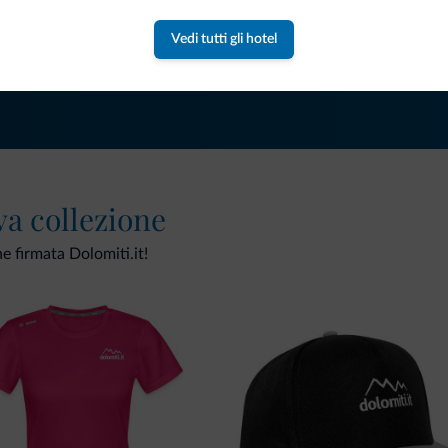
Vedi tutti gli hotel
va collezione
ne firmata Dolomiti.it!