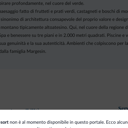
pirare profondamente, nel cuore del verde.
aesaggio fatto di frutteti e prati verdi, castagneti e boschi di m
, è sinonimo di architettura consapevole del proprio valore e desi
ontano tipicamente altoatesino. Qui, nel cuore della regione di 
pa e benessere su tre piani e in 2.000 metri quadrati. Piscine e 
ua genuinità e la sua autenticità. Ambienti che colpiscono per la 
dalla famiglia Margesin.
Serv
Accessibilità
Ser
esort
non è al momento disponibile in questo portale. Ecco alcun
Senza barriere architettoniche