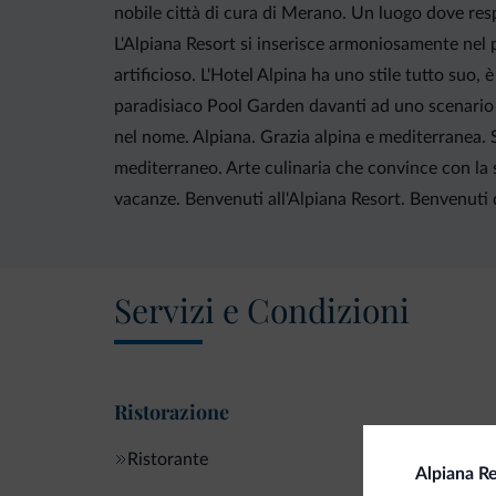
nobile città di cura di Merano. Un luogo dove res
L'Alpiana Resort si inserisce armoniosamente nel p
artificioso. L'Hotel Alpina ha uno stile tutto suo
paradisiaco Pool Garden davanti ad uno scenario m
nel nome. Alpiana. Grazia alpina e mediterranea. S
mediterraneo. Arte culinaria che convince con la s
vacanze. Benvenuti all'Alpiana Resort. Benvenuti 
Servizi e Condizioni
Ristorazione
Ristorante
Alpiana R