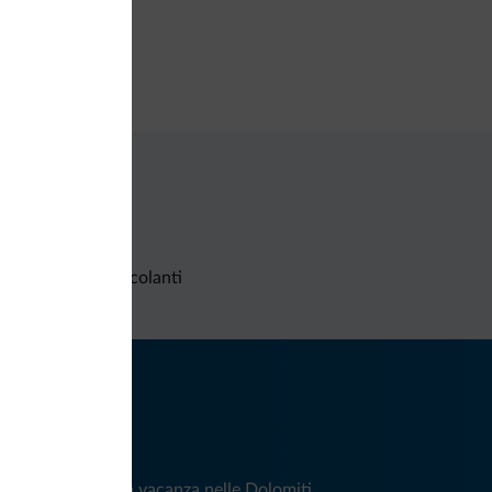
amenti
ta di credito
Richieste non vincolanti
iti
e e news per la tua vacanza nelle Dolomiti.