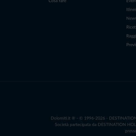
Cosa fare
Even
Itiner
New
Ricet
Raggi
Previ
Dolomiti.it ® - © 1996-2026 - DESTINATION S.
Società partecipata da DESTINATION HOLDIN
presso