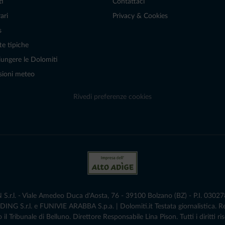
ti
Contattaci
ari
Privacy & Cookies
s
te tipiche
ungere le Dolomiti
sioni meteo
Rivedi preferenze cookies
r.l. - Viale Amedeo Duca d'Aosta, 76 - 39100 Bolzano (BZ) - P.I. 0302786
G S.r.l. e FUNIVIE ARABBA S.p.a. | Dolomiti.it Testata giornalistica. 
 il Tribunale di Belluno.­ Direttore Responsabile Lina Pison. Tutti i diritti ris