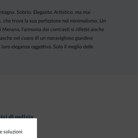
ontagna. Sobrio. Elegante. Artistico, ma mai
gn, che trova la sua perfezione nel minimalismo. Un
Merano, l'armonia dei contrasti si riflette anche
vasche nel cuore di un meraviglioso giardino
loro eleganza oggettiva. Solo il meglio delle
izi di pulizia
vizio lavanderia
e soluzioni