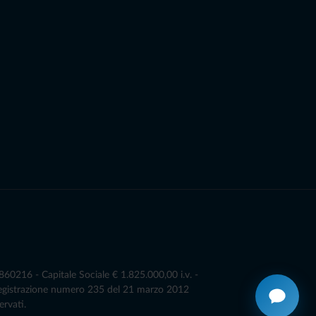
0216 - Capitale Sociale € 1.825.000,00 i.v. -
Registrazione numero 235 del 21 marzo 2012
ervati.