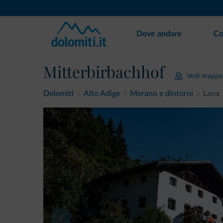
Dove andare
Co
Mitterbirbachhof
Vedi mappa
Dolomiti
Alto Adige
Merano e dintorni
Lana