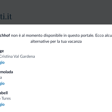
i.it
Tariffe vantaggiose
achhof
non è al momento disponibile in questo portale. Ecco alcu
alternative per la tua vacanza
ge
Cristina Val Gardena
gio
Consigli dalle Dolom
rmolada
a
Riceverai informazioni, offerte esclusiv
gio
abell
 Tures
gio