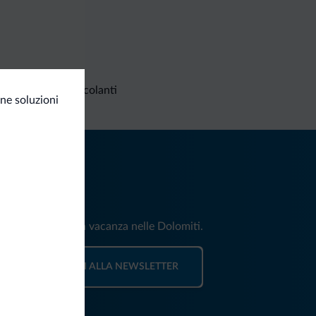
Richieste non vincolanti
ne soluzioni
iti
e e news per la tua vacanza nelle Dolomiti.
ISCRIVITI ALLA NEWSLETTER