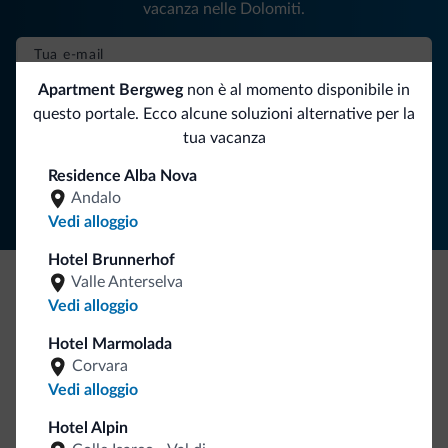
vacanza nelle Dolomiti.
Apartment Bergweg
non è al momento disponibile in
ISCRIVITI ALLA NEWSLETTER
questo portale. Ecco alcune soluzioni alternative per la
tua vacanza
Segui Dolomiti.it
Residence Alba Nova
Andalo
Vedi alloggio
Hotel Brunnerhof
Valle Anterselva
Vedi alloggio
Be Original, scopri la nuova collezione
Ce l'avete chiesto in tanti. Ecco la nuova collezione firmata
Hotel Marmolada
Dolomiti.it!
Corvara
Vedi alloggio
Hotel Alpin