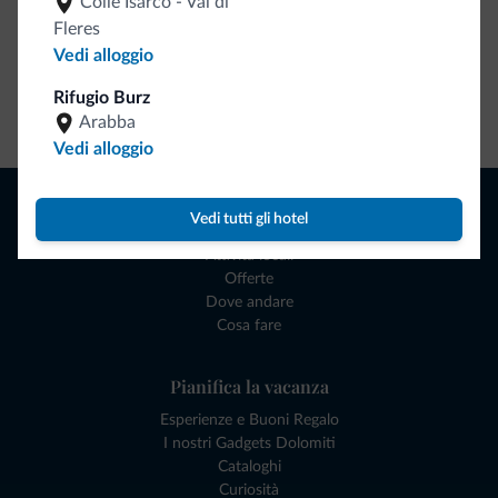
Colle Isarco - Val di
Fleres
Vedi alloggio
Rifugio Burz
Vai allo shop
Arabba
Vedi alloggio
Naviga
Vedi tutti gli hotel
Dove dormire
Attività locali
Offerte
Dove andare
Cosa fare
Pianifica la vacanza
Esperienze e Buoni Regalo
I nostri Gadgets Dolomiti
Cataloghi
Curiosità