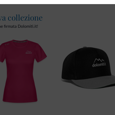
va collezione
ne firmata Dolomiti.it!