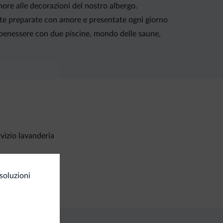
amore alle decorazioni del nostro albergo.
arte preparate con amore e presentate ogni giorno
o benessere con due piscine, mondo delle saune,
vizio lavanderia
amenti
soluzioni
ta di credito