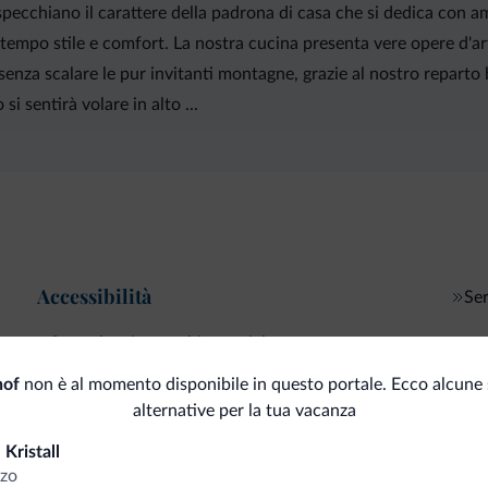
rispecchiano il carattere della padrona di casa che si dedica con 
 tempo stile e comfort. La nostra cucina presenta vere opere d'
 senza scalare le pur invitanti montagne, grazie al nostro repart
si sentirà volare in alto ...
Accessibilità
Ser
Senza barriere architettoniche
Pag
hof
non è al momento disponibile in questo portale. Ecco alcune 
Servizi di pulizia
Car
alternative per la tua vacanza
Kristall
zo