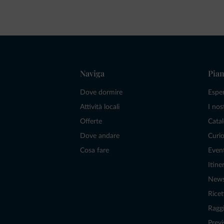
Naviga
Pian
Dove dormire
Espe
Attività locali
I nos
Offerte
Catal
Dove andare
Curio
Cosa fare
Even
Itiner
New
Ricet
Raggi
Previ