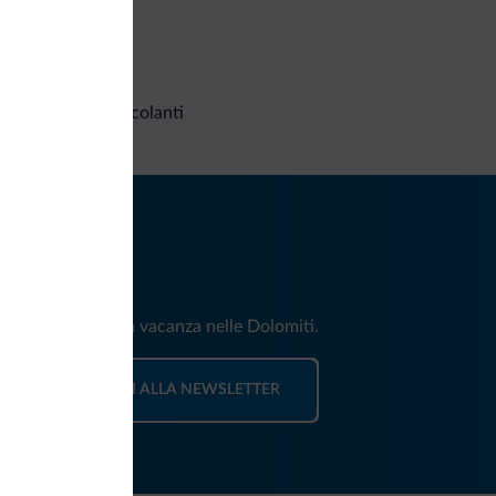
Richieste non vincolanti
iti
e e news per la tua vacanza nelle Dolomiti.
ISCRIVITI ALLA NEWSLETTER