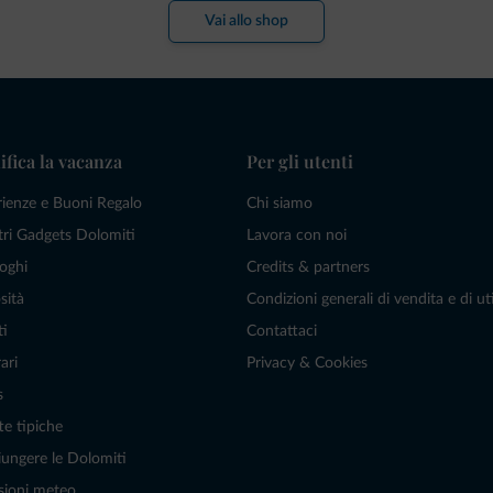
Vai allo shop
ifica la vacanza
Per gli utenti
rienze e Buoni Regalo
Chi siamo
tri Gadgets Dolomiti
Lavora con noi
oghi
Credits & partners
sità
Condizioni generali di vendita e di uti
ti
Contattaci
ari
Privacy & Cookies
s
te tipiche
ungere le Dolomiti
sioni meteo