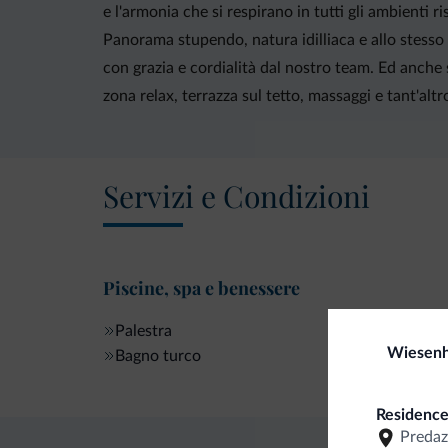
e l'armonia che si respirano in tutti gli ambienti 
Panorama stupendo, natura idilliaca e allo stesso
con grazia e cordialità dal nostro team. Ed anche
zona relax, terrazza sul tetto, massaggi e tant'altro 
Servizi e Condizioni
Piscine, spa e benessere
Palestra
Wiesen
Bagno turco
Residence 
Predaz