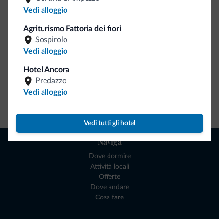
Ce l'avete chiesto in tanti. Ecco la nuova collezione firmata
Vedi alloggio
Dolomiti.it!
Agriturismo Fattoria dei fiori
Sospirolo
Vedi alloggio
Hotel Ancora
Predazzo
Vedi alloggio
Vai allo shop
Vedi tutti gli hotel
Naviga
Dove dormire
Attività locali
Offerte
Dove andare
Cosa fare