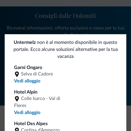
Consigli dalle Dolomiti
Riceverai informazioni, offerte esclusive e news per la tua
vacanza nelle Dolomiti.
Untermelz
non è al momento disponibile in questo
portale. Ecco alcune soluzioni alternative per la tua
vacanza
ISCRIVITI ALLA NEWSLETTER
Garni Ongaro
Selva di Cadore
Segui Dolomiti.it
Vedi alloggio
Hotel Alpin
Colle Isarco - Val di
Fleres
Vedi alloggio
Be Original, scopri la nuova collezione
Hotel Des Alpes
Cortina d'Ampezzo