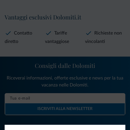
Vantaggi esclusivi Dolomiti.it
Contatto
Tariffe
Richieste non
diretto
vantaggiose
vincolanti
Consigli dalle Dolomiti
Riceverai informazioni, offerte esclusive e news per la tua
vacanza nelle Dolomiti.
ISCRIVITI ALLA NEWSLETTER
Segui Dolomiti.it