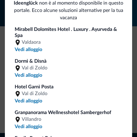
Ideenglück
non è al momento disponibile in questo
portale. Ecco alcune soluzioni alternative per la tua
vacanza
Mirabell Dolomites Hotel . Luxury . Ayurveda &
Spa
Valdaora
Be Original, scopri la nuova collezione
Vedi alloggio
Ce l'avete chiesto in tanti. Ecco la nuova collezione firmata
Dolomiti.it!
Dormì & Disnà
Val di Zoldo
Vedi alloggio
Hotel Garnì Posta
Val di Zoldo
Vedi alloggio
Granpanorama Wellnesshotel Sambergerhof
Vai allo shop
Villandro
Vedi alloggio