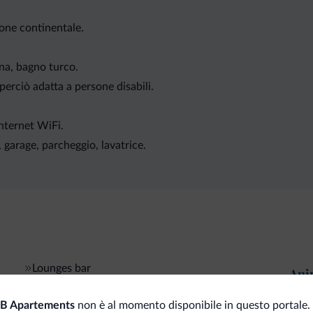
ione continentale.
na, bagno turco.
perciò adatta a persone disabili.
internet WiFi.
, garage, parcheggio, lavatrice.
Lounges bar
Ani
An
Piscine, spa e benessere
B Apartements
non è al momento disponibile in questo portale.