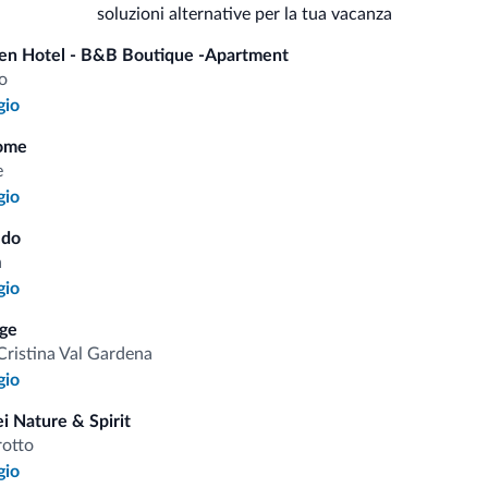
soluzioni alternative per la tua vacanza
Spa
Sci
en Hotel - B&B Boutique -Apartment
Sauna
o
Bagno turco
Pis
gio
ome
e
gio
i.it
ldo
a
gio
Tariffe vantaggiose
ge
Cristina Val Gardena
gio
i Nature & Spirit
Consigli dalle Dolom
rotto
gio