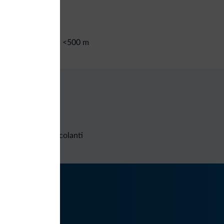
<500 m
te da sci/impianti
Richieste non vincolanti
iti