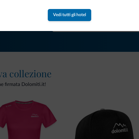
Riceverai informazioni, offerte esclusiv
Vedi tutti gli hotel
va collezione
ne firmata Dolomiti.it!