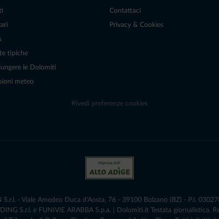
ti
Contattaci
ari
Privacy & Cookies
s
te tipiche
ungere le Dolomiti
sioni meteo
Rivedi preferenze cookies
r.l. - Viale Amedeo Duca d'Aosta, 76 - 39100 Bolzano (BZ) - P.I. 0302786
G S.r.l. e FUNIVIE ARABBA S.p.a. | Dolomiti.it Testata giornalistica. 