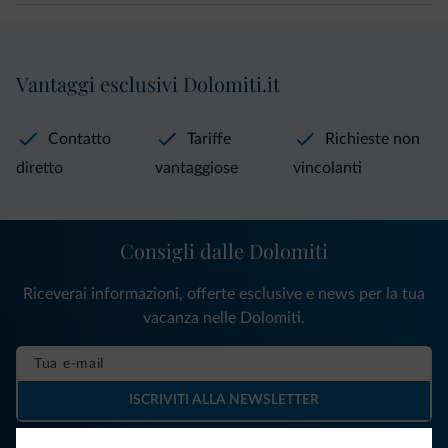
Vantaggi esclusivi Dolomiti.it
Contatto
Tariffe
Richieste non
diretto
vantaggiose
vincolanti
Consigli dalle Dolomiti
Riceverai informazioni, offerte esclusive e news per la tua
vacanza nelle Dolomiti.
ISCRIVITI ALLA NEWSLETTER