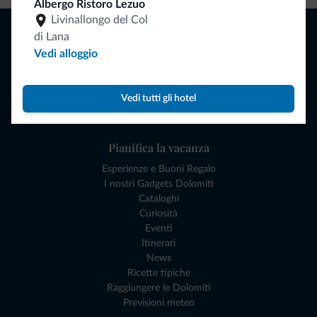
Albergo Ristoro Lezuo
Livinallongo del Col
Naviga
di Lana
Dove dormire
Vedi alloggio
Attività locali
Offerte
Dove andare
Vedi tutti gli hotel
Cosa fare
Pianifica la vacanza
Esperienze e Buoni Regalo
I nostri Gadgets Dolomiti
Cataloghi
Curiosità
Eventi
Itinerari
News
Ricette tipiche
Raggiungere le Dolomiti
Previsioni meteo