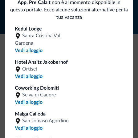
App. Pre Calalt
non è al momento disponibile in
Segui Dolomiti.it
questo portale. Ecco alcune soluzioni alternative per la
tua vacanza
Kedul Lodge
Santa Cristina Val
Gardena
Vedi alloggio
Be Original, scopri la nuova collezione
Ce l'avete chiesto in tanti. Ecco la nuova collezione firmata
Hotel Ansitz Jakoberhof
Ortisei
Dolomiti.it!
Vedi alloggio
Coworking Dolomiti
Selva di Cadore
Vedi alloggio
Malga Calleda
San Tomaso Agordino
Vai allo shop
Vedi alloggio