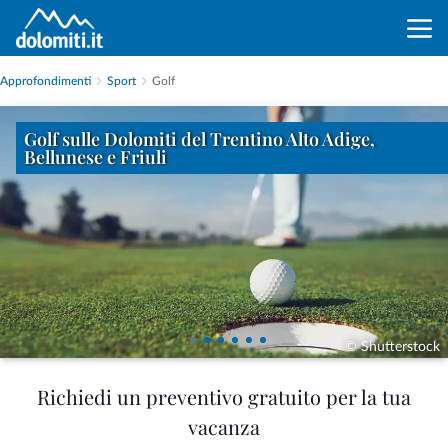
Approfondimenti
Sport
Golf
Golf sulle Dolomiti del Trentino Alto Adige,
Bellunese e Friuli
© Shutterstock
Richiedi un preventivo gratuito per la tua
vacanza