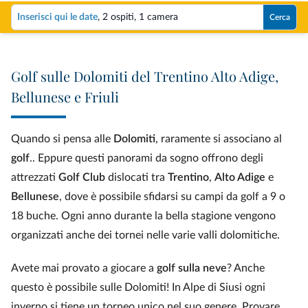
Inserisci qui le date
,
2 ospiti
,
1 camera
Cerca
Golf sulle Dolomiti del Trentino Alto Adige,
Bellunese e Friuli
Quando si pensa alle
Dolomiti
, raramente si associano al
golf
.. Eppure questi panorami da sogno offrono degli
attrezzati
Golf Club
dislocati tra
Trentino
,
Alto Adige
e
Bellunese
, dove è possibile sfidarsi su campi da golf a 9 o
18 buche. Ogni anno durante la bella stagione vengono
organizzati anche dei tornei nelle varie valli dolomitiche.
Avete mai provato a giocare a
golf sulla neve
? Anche
questo è possibile sulle Dolomiti! In Alpe di Siusi ogni
inverno si tiene un torneo unico nel suo genere. Provare