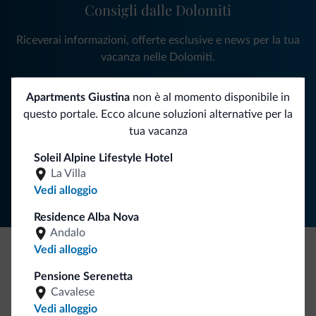
Consigli dalle Dolomiti
Riceverai informazioni, offerte esclusive e news per la tua
vacanza nelle Dolomiti.
Apartments Giustina
non è al momento disponibile in
questo portale. Ecco alcune soluzioni alternative per la
ISCRIVITI ALLA NEWSLETTER
tua vacanza
Soleil Alpine Lifestyle Hotel
Segui Dolomiti.it
La Villa
Vedi alloggio
Residence Alba Nova
Andalo
Vedi alloggio
Be Original, scopri la nuova collezione
Pensione Serenetta
Ce l'avete chiesto in tanti. Ecco la nuova collezione firmata
Cavalese
Dolomiti.it!
Vedi alloggio