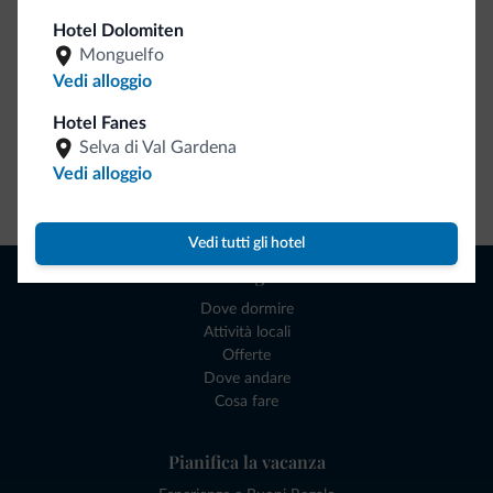
Hotel Dolomiten
Monguelfo
Vedi alloggio
Hotel Fanes
Selva di Val Gardena
Vedi alloggio
Vai allo shop
Vedi tutti gli hotel
Naviga
Dove dormire
Attività locali
Offerte
Dove andare
Cosa fare
Pianifica la vacanza