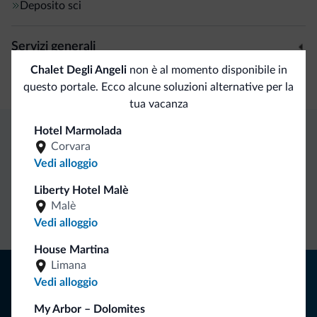
Deposito sci
Servizi generali
Chalet Degli Angeli
non è al momento disponibile in
Aria condizionata
questo portale. Ecco alcune soluzioni alternative per la
tua vacanza
Hotel Marmolada
Corvara
Vantaggi esclusivi Dolomiti.it
Vedi alloggio
Liberty Hotel Malè
Contatto
Tariffe
Richieste non
Malè
diretto
vantaggiose
vincolanti
Vedi alloggio
House Martina
Limana
Consigli dalle Dolomiti
Vedi alloggio
Riceverai informazioni, offerte esclusive e news per la tua
My Arbor – Dolomites