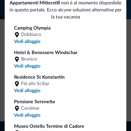
Appartamenti Mitterstill
non è al momento disponibile
in questo portale. Ecco alcune soluzioni alternative per
la tua vacanza
Camping Olympia
Dobbiaco
Be Original, scopri la nuova collezione
Vedi alloggio
Ce l'avete chiesto in tanti. Ecco la nuova collezione firmata
Hotel & Benessere Windschar
Dolomiti.it!
Brunico
Vedi alloggio
Residence St Konstantin
Fiè allo Sciliar
Vedi alloggio
Pensione Serenetta
Vai allo shop
Cavalese
Vedi alloggio
Museo Ostello Termine di Cadore
Naviga