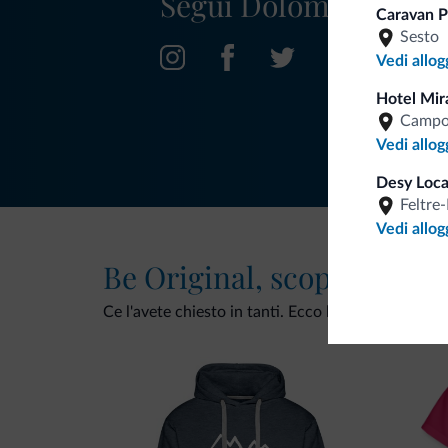
Segui Dolomiti.it
Caravan P
Sesto
Vedi allog
Hotel Mir
Campo
Vedi allog
Desy Loca
Feltre
Vedi allog
Be Original, scopri la nuo
Ce l'avete chiesto in tanti. Ecco la nuova collezio