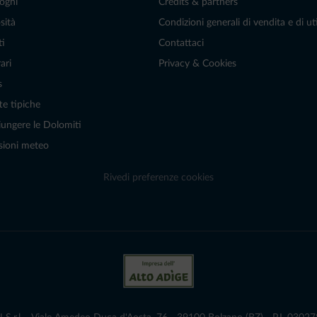
oghi
Credits & partners
sità
Condizioni generali di vendita e di uti
ti
Contattaci
ari
Privacy & Cookies
s
te tipiche
ungere le Dolomiti
sioni meteo
Rivedi preferenze cookies