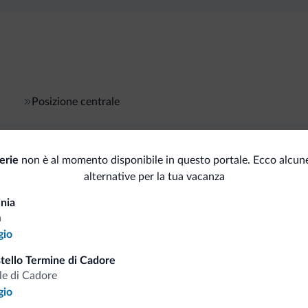
Posizione centrale
erie
non è al momento disponibile in questo portale. Ecco alcune
i.it
alternative per la tua vacanza
inia
Tariffe vantaggiose
a
gio
ello Termine di Cadore
le di Cadore
gio