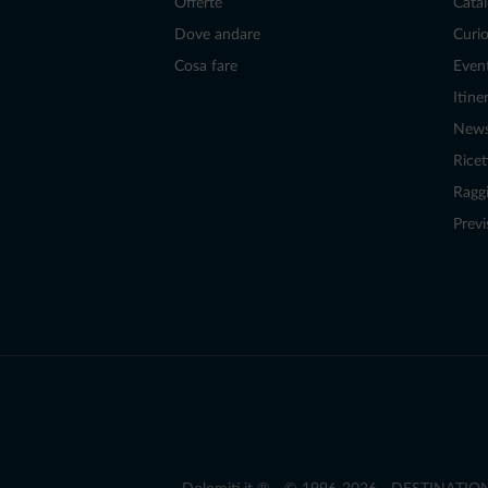
Offerte
Catal
Dove andare
Curio
Cosa fare
Even
Itiner
New
Ricet
Raggi
Previ