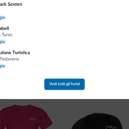
Consigli dalle Dolom
ark Sexten
Riceverai informazioni, offerte esclusiv
gio
abell
 Tures
gio
zione Turistica
-Pedavena
gio
va collezione
Vedi tutti gli hotel
ne firmata Dolomiti.it!