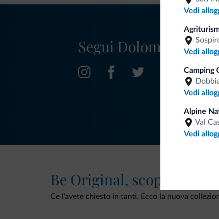
Vedi allog
Agriturism
Sospir
Segui Dolomiti.it
Vedi allog
Camping 
Dobbi
Vedi allog
Alpine Nat
Val Ca
Vedi allog
Be Original, scopri la nuo
Ce l'avete chiesto in tanti. Ecco la nuova collezio