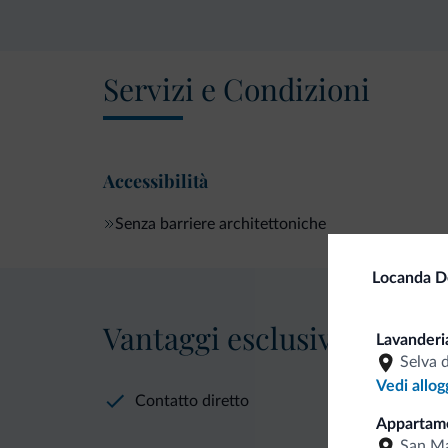
Servizi e Condizioni
Accessibilità
Senza barriere architettoniche
Locanda D
Vantaggi esclusivi Dolomit
Lavanderi
Selva 
Vedi allog
Contatto diretto
Appartame
San Ma