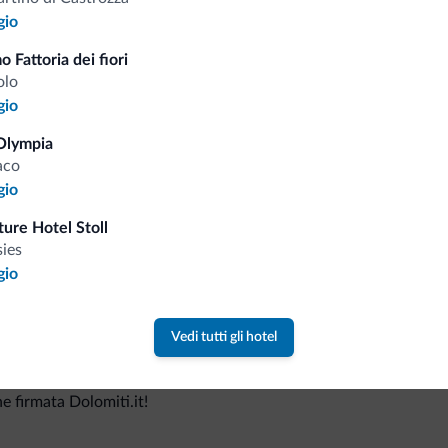
gio
o Fattoria dei fiori
olo
Consigli dalle Dolom
gio
Olympia
Riceverai informazioni, offerte esclusiv
aco
gio
ure Hotel Stoll
sies
gio
Vedi tutti gli hotel
va collezione
ne firmata Dolomiti.it!