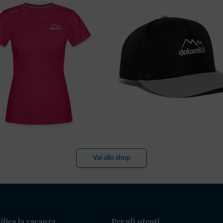
Vai allo shop
ifica la vacanza
Per gli utenti