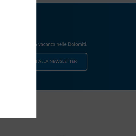
iti
e e news per la tua vacanza nelle Dolomiti.
ISCRIVITI ALLA NEWSLETTER