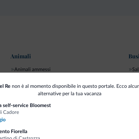
Animali
Bus
Animali ammessi
Sal
el Re
non è al momento disponibile in questo portale. Ecco alcun
alternative per la tua vacanza
i.it
a self-service Bloomest
di Cadore
gio
Tariffe vantaggiose
nto Fiorella
rtino di Castrozza