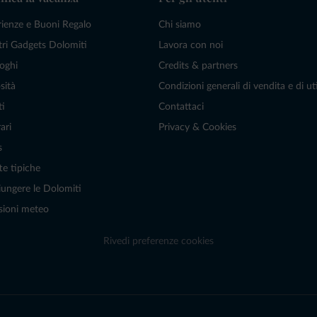
rienze e Buoni Regalo
Chi siamo
tri Gadgets Dolomiti
Lavora con noi
oghi
Credits & partners
sità
Condizioni generali di vendita e di uti
ti
Contattaci
ari
Privacy & Cookies
s
te tipiche
ungere le Dolomiti
sioni meteo
Rivedi preferenze cookies