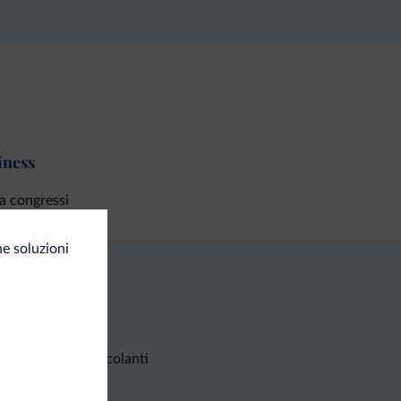
iness
a congressi
e soluzioni
Richieste non vincolanti