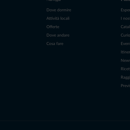
Dove dormire
Espe
Attività locali
I nos
Offerte
Catal
Dove andare
Curio
Cosa fare
Even
Itiner
New
Ricet
Raggi
Previ