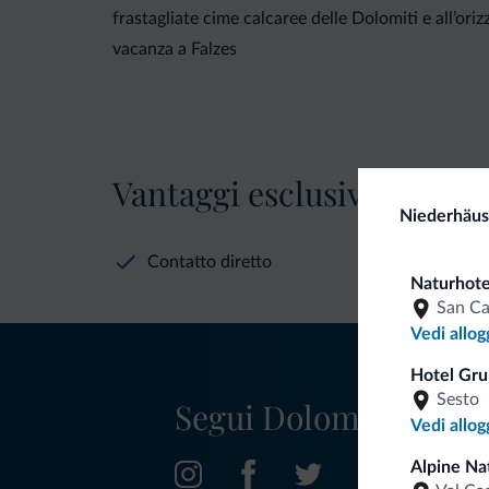
frastagliate cime calcaree delle Dolomiti e all’or
vacanza a Falzes
Vantaggi esclusivi Dolomit
Niederhäus
Contatto diretto
Naturhote
San C
Vedi allog
Hotel Gru
Sesto
Segui Dolomiti.it
Vedi allog
Alpine Nat