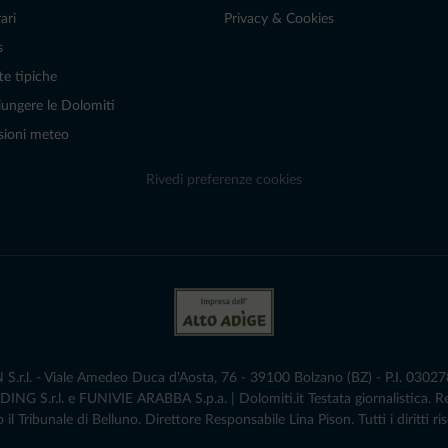
ari
Privacy & Cookies
s
te tipiche
ungere le Dolomiti
sioni meteo
Rivedi preferenze cookies
r.l. - Viale Amedeo Duca d'Aosta, 76 - 39100 Bolzano (BZ) - P.I. 0302786
G S.r.l. e FUNIVIE ARABBA S.p.a. | Dolomiti.it Testata giornalistica. 
 il Tribunale di Belluno.­ Direttore Responsabile Lina Pison. Tutti i diritti ris