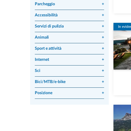
Parcheggio
+
Accessibilità
+
Servizi di pulizia
+
In evide
Animali
+
Sport e attività
+
Internet
+
Sci
+
Bici/MTB/e-bike
+
Posizione
+