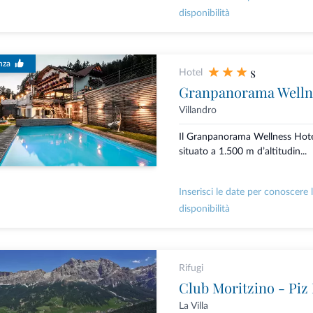
disponibilità
nza
s
Hotel
Granpanorama Welln
Villandro
Il Granpanorama Wellness Hot
situato a 1.500 m d’altitudin...
Inserisci le date per conoscere 
disponibilità
Rifugi
Club Moritzino - Piz 
La Villa