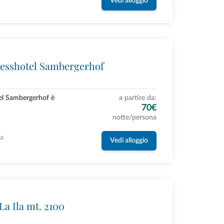
Vedi alloggio
esshotel Sambergerhof
el Sambergerhof è
a partire da:
70€
notte/persona
la
Vedi alloggio
La Ila mt. 2100