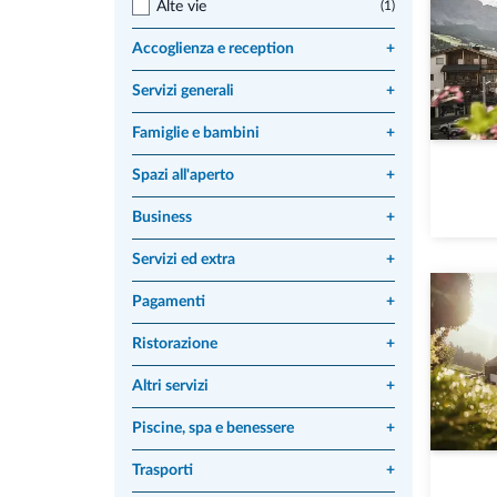
Alte vie
(1)
Accoglienza e reception
+
Servizi generali
+
Famiglie e bambini
+
Spazi all'aperto
+
Business
+
Servizi ed extra
+
Pagamenti
+
Ristorazione
+
Altri servizi
+
Piscine, spa e benessere
+
Trasporti
+