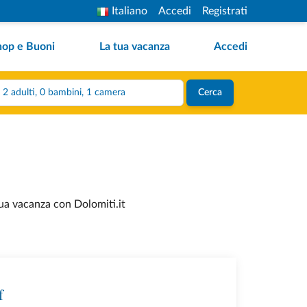
Italiano
Accedi
Registrati
hop e Buoni
La tua vacanza
Accedi
2 adulti, 0 bambini, 1 camera
Cerca
tua vacanza con Dolomiti.it
f