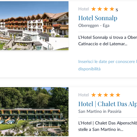
s
Hotel
Hotel Sonnalp
Obereggen - Ega
L’Hotel Sonnalp si trova a Obere
Catinaccio e del Latemar...
Inserisci le date per conoscere 
disponibilità
Hotel
Hotel | Chalet Das Al
San Martino in Passiria
L’Hotel | Chalet Das Alpenschlö
stelle a San Martino in...