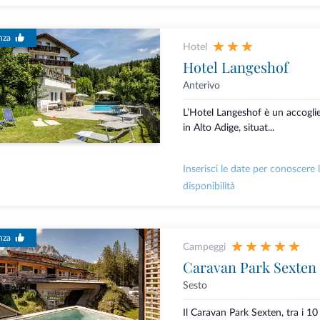
nza
Hotel
Hotel Langeshof
Anterivo
L’Hotel Langeshof è un accoglie
in Alto Adige, situat...
Inserisci le date per conoscere 
disponibilità
nza
Campeggi
Caravan Park Sexten
Sesto
Il Caravan Park Sexten, tra i 10