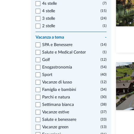
4s stelle
(7)
4 stelle
(15)
3 stelle
(24)
2 stelle
(1)
Vacanza a tema
-
SPA e Benessere
(14)
Salute e Medical Center
(1)
Golf
(12)
Enogastronomia
(54)
Sport
(40)
Vacanze di lusso
(12)
Famiglia e bambini
(34)
Parchi e natura
(30)
Settimana bianca
(38)
Vacanze estive
(37)
Salute e benessere
(33)
Vacanze green
(13)