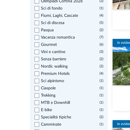
Olimpiadi Cortina 2026
(3)
Sci di fondo
(1)
Fiumi, Laghi, Cascate
(4)
Sci di discesa
(5)
Pasqua
(2)
Vacanza romantica
(7)
In evide
Gourmet
(6)
Vini e cantine
(3)
Senza barriere
(2)
Nordic walking
(2)
Premium Hotels
(4)
Sci alpinismo
(1)
Ciaspole
(1)
Trekking
(1)
MTB e Downhill
(1)
E-bike
(1)
Specialità tipiche
(2)
In evide
Camminate
(1)