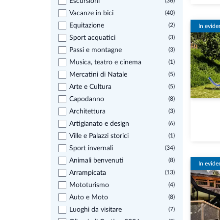
Escursioni
(36)
Vacanze in bici
(40)
Equitazione
(2)
In evide
Sport acquatici
(3)
Passi e montagne
(3)
Musica, teatro e cinema
(1)
Mercatini di Natale
(5)
Arte e Cultura
(5)
Capodanno
(8)
Architettura
(3)
Artigianato e design
(6)
Ville e Palazzi storici
(1)
Sport invernali
(34)
Animali benvenuti
(8)
In evide
Arrampicata
(13)
Mototurismo
(4)
Auto e Moto
(8)
Luoghi da visitare
(7)