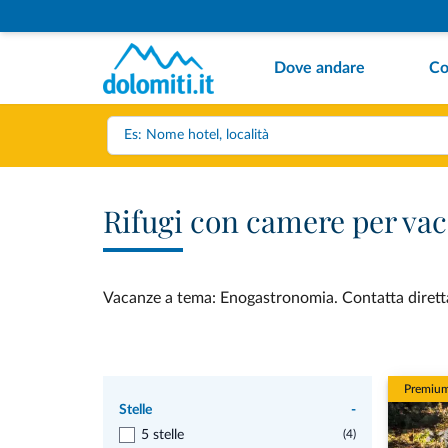
Dove andare
Co
Rifugi con camere per va
Vacanze a tema: Enogastronomia. Contatta direttam
Premiu
Stelle
-
5 stelle
(4)