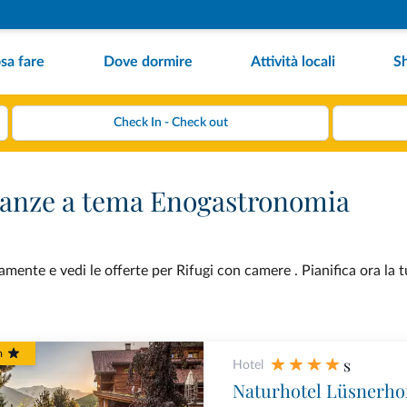
sa fare
Dove dormire
Attività locali
S
canze a tema Enogastronomia
ente e vedi le offerte per Rifugi con camere . Pianifica ora la 
m
s
Hotel
Naturhotel Lüsnerho