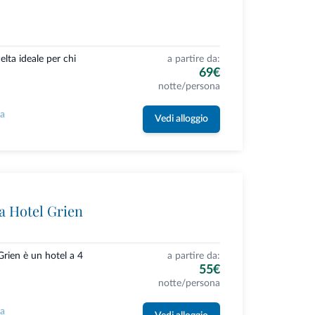
celta ideale per chi
a partire da:
69€
notte/persona
la
Vedi alloggio
 Hotel Grien
rien è un hotel a 4
a partire da:
55€
notte/persona
la