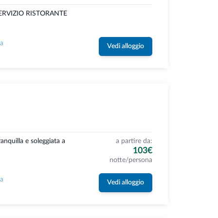
O SERVIZIO RISTORANTE
la
Vedi alloggio
ranquilla e soleggiata a
a partire da:
103€
notte/persona
la
Vedi alloggio