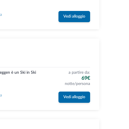
la
Vedi alloggio
eggen è un Ski in Ski
a partire da:
69€
notte/persona
la
Vedi alloggio