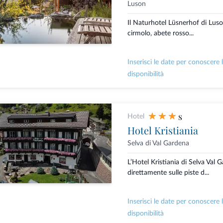
Luson
Il Naturhotel Lüsnerhof di Luso
cirmolo, abete rosso...
Inserisci le date per conoscere 
disponibilità
s
Hotel
Hotel Kristiania
Selva di Val Gardena
L’Hotel Kristiania di Selva Val 
direttamente sulle piste d...
Inserisci le date per conoscere 
disponibilità