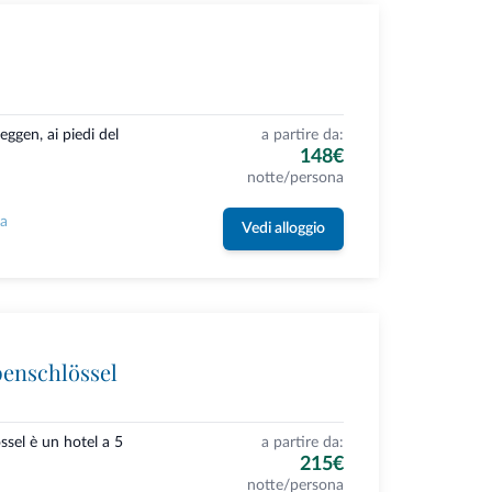
ggen, ai piedi del
a partire da:
148€
notte/persona
la
Vedi alloggio
penschlössel
ssel è un hotel a 5
a partire da:
215€
notte/persona