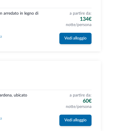
n arredato in legno di
a partire da:
134€
notte/persona
la
Vedi alloggio
Gardena, ubicato
a partire da:
60€
notte/persona
la
Vedi alloggio