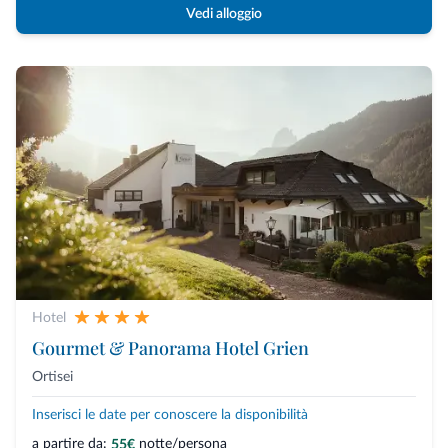
Vedi alloggio
Hotel
Gourmet & Panorama Hotel Grien
Ortisei
Inserisci le date per conoscere la disponibilità
a partire da:
notte/persona
55€