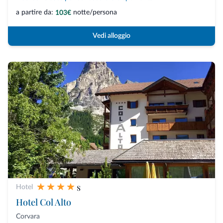
a partire da:
notte/persona
103€
Vedi alloggio
s
Hotel
Hotel Col Alto
Corvara