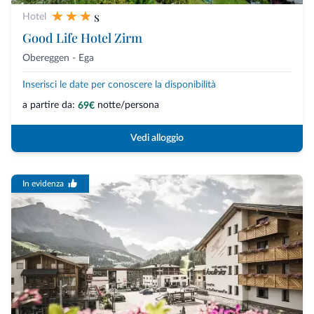
s
Hotel
Good Life Hotel Zirm
Obereggen - Ega
Inserisci le date per conoscere la disponibilità
a partire da:
notte/persona
69€
Vedi alloggio
In evidenza