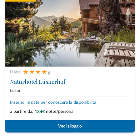
s
Hotel
Naturhotel Lüsnerhof
Luson
Inserisci le date per conoscere la disponibilità
a partire da:
notte/persona
134€
Vedi alloggio