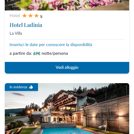
s
Hotel
Hotel Ladinia
La Villa
Inserisci le date per conoscere la disponibilità
a partire da:
notte/persona
69€
Vedi alloggio
In evidenza