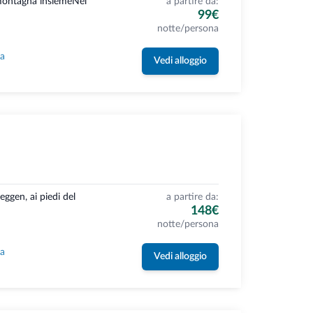
 montagna insiemeNel
a partire da:
99€
notte/persona
la
Vedi alloggio
ggen, ai piedi del
a partire da:
148€
notte/persona
la
Vedi alloggio