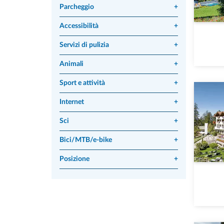
Parcheggio
+
Accessibilità
+
Servizi di pulizia
+
Animali
+
Sport e attività
+
Internet
+
Sci
+
Bici/MTB/e-bike
+
Posizione
+