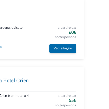
Gardena, ubicato
a partire da:
60€
notte/persona
la
Vedi alloggio
 Hotel Grien
rien è un hotel a 4
a partire da:
55€
notte/persona