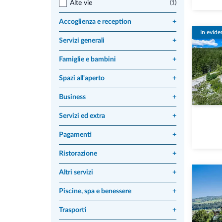
Alte vie
(1)
Accoglienza e reception
+
In evide
Servizi generali
+
Famiglie e bambini
+
Spazi all'aperto
+
Business
+
Servizi ed extra
+
Pagamenti
+
Ristorazione
+
Altri servizi
+
Piscine, spa e benessere
+
Trasporti
+