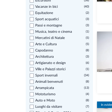
Escursioni
(36)
Vacanze in bici
(40)
Equitazione
(2)
Sport acquatici
(3)
Passi e montagne
(3)
Musica, teatro e cinema
(1)
Mercatini di Natale
(5)
Arte e Cultura
(5)
Capodanno
(8)
Architettura
(3)
Artigianato e design
(6)
Ville e Palazzi storici
(1)
Sport invernali
(34)
Animali benvenuti
(8)
Arrampicata
(13)
Mototurismo
(4)
Auto e Moto
(8)
In evide
Luoghi da visitare
(7)