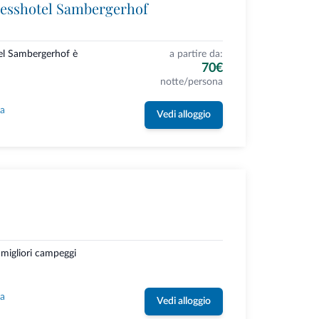
esshotel Sambergerhof
el Sambergerhof è
a partire da:
70€
notte/persona
la
Vedi alloggio
 migliori campeggi
la
Vedi alloggio