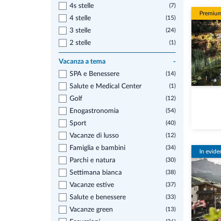
4s stelle
(7)
Premiu
4 stelle
(15)
3 stelle
(24)
2 stelle
(1)
Vacanza a tema
-
SPA e Benessere
(14)
Salute e Medical Center
(1)
Golf
(12)
Enogastronomia
(54)
Sport
(40)
Vacanze di lusso
(12)
Famiglia e bambini
(34)
In evide
Parchi e natura
(30)
Settimana bianca
(38)
Vacanze estive
(37)
Salute e benessere
(33)
Vacanze green
(13)