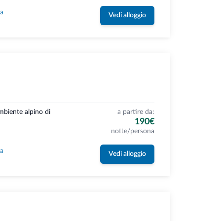
la
Vedi alloggio
ambiente alpino di
a partire da:
190€
notte/persona
la
Vedi alloggio