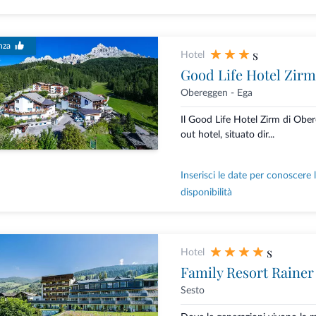
nza
s
Hotel
Good Life Hotel Zirm
Obereggen - Ega
Il Good Life Hotel Zirm di Ober
out hotel, situato dir...
Inserisci le date per conoscere 
disponibilità
s
Hotel
Family Resort Rainer
Sesto