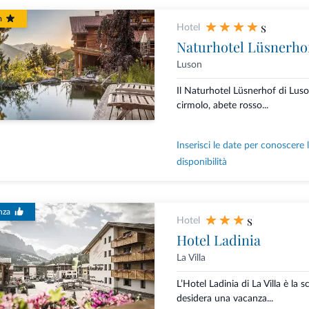
m
s
Hotel
Naturhotel Lüsnerho
Luson
Il Naturhotel Lüsnerhof di Luso
cirmolo, abete rosso...
Inserisci le date per conoscere 
disponibilità
nza
s
Hotel
Hotel Ladinia
La Villa
L’Hotel Ladinia di La Villa è la s
desidera una vacanza...