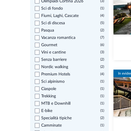
Olimpiadi Cortina 2026
(3)
Sci di fondo
(1)
Fiumi, Laghi, Cascate
(4)
Sci di discesa
(5)
Pasqua
(2)
Vacanza romantica
(7)
Gourmet
(6)
Vini e cantine
(3)
Senza barriere
(2)
Nordic walking
(2)
In evide
Premium Hotels
(4)
Sci alpinismo
(1)
Ciaspole
(1)
Trekking
(1)
MTB e Downhill
(1)
E-bike
(1)
Specialità tipiche
(2)
Camminate
(1)