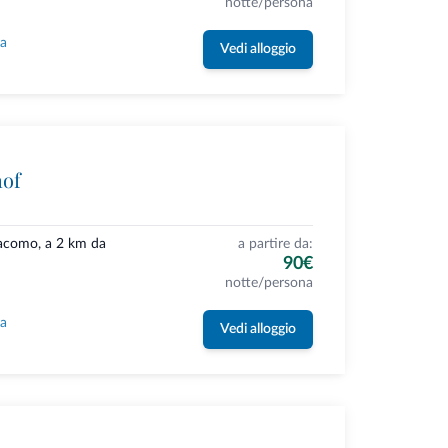
notte/persona
la
Vedi alloggio
hof
Giacomo, a 2 km da
a partire da:
90€
notte/persona
la
Vedi alloggio