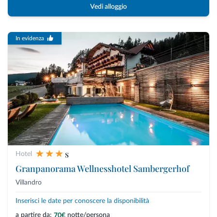
Vedi alloggio
In evidenza
s
Hotel
Granpanorama Wellnesshotel Sambergerhof
Villandro
Inserisci le date per conoscere la disponibilità
a partire da:
notte/persona
70€