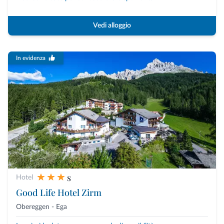
Vedi alloggio
In evidenza
s
Hotel
Good Life Hotel Zirm
Obereggen - Ega