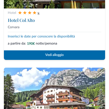
s
Hotel
Hotel Col Alto
Corvara
Inserisci le date per conoscere la disponibilità
a partire da:
notte/persona
190€
Vedi alloggio