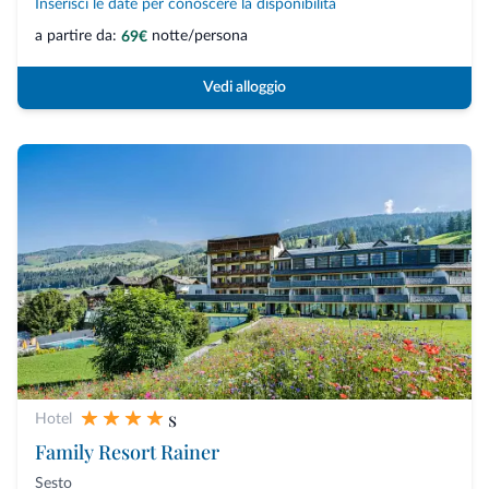
Inserisci le date per conoscere la disponibilità
a partire da:
notte/persona
69€
Vedi alloggio
s
Hotel
Family Resort Rainer
Sesto