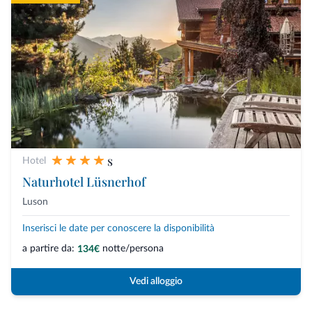
s
Hotel
Naturhotel Lüsnerhof
Luson
Inserisci le date per conoscere la disponibilità
a partire da:
notte/persona
134€
Vedi alloggio