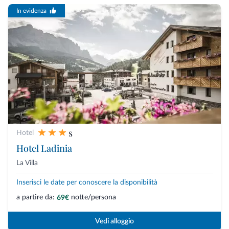
In evidenza
s
Hotel
Hotel Ladinia
La Villa
Inserisci le date per conoscere la disponibilità
a partire da:
notte/persona
69€
Vedi alloggio