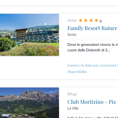
s
Hotel
Family Resort Rainer
Sesto
Dove le generazioni vivono la
cuore delle Dolomiti di S...
Inserisci le date per conoscere 
disponibilità
Rifugi
Club Moritzino - Piz 
La Villa