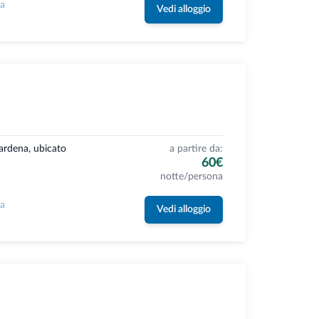
la
Vedi alloggio
Gardena, ubicato
a partire da:
60€
notte/persona
la
Vedi alloggio