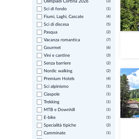
Olimpiadi Cortina 2026
(3)
Sci di fondo
(1)
Fiumi, Laghi, Cascate
(4)
Sci di discesa
(5)
Pasqua
(2)
Vacanza romantica
(7)
Gourmet
(6)
Vini e cantine
(3)
Senza barriere
(2)
Nordic walking
(2)
Premium Hotels
(4)
Sci alpinismo
(1)
Ciaspole
(1)
Trekking
(1)
MTB e Downhill
(1)
E-bike
(1)
Specialità tipiche
(2)
Camminate
(1)