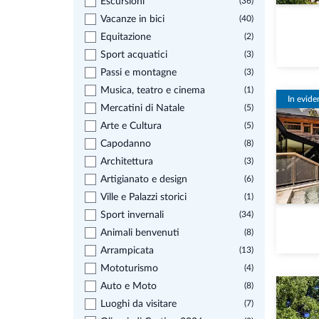
Escursioni
(36)
Vacanze in bici
(40)
Equitazione
(2)
Sport acquatici
(3)
Passi e montagne
(3)
Musica, teatro e cinema
(1)
In evide
Mercatini di Natale
(5)
Arte e Cultura
(5)
Capodanno
(8)
Architettura
(3)
Artigianato e design
(6)
Ville e Palazzi storici
(1)
Sport invernali
(34)
Animali benvenuti
(8)
Arrampicata
(13)
Mototurismo
(4)
Auto e Moto
(8)
Luoghi da visitare
(7)