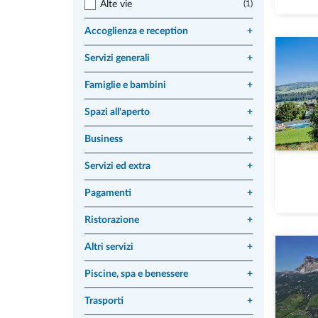
Alte vie
(1)
Accoglienza e reception
+
Servizi generali
+
Famiglie e bambini
+
Spazi all'aperto
+
Business
+
Servizi ed extra
+
Pagamenti
+
Ristorazione
+
Altri servizi
+
Piscine, spa e benessere
+
Trasporti
+