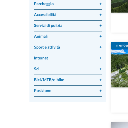
Parcheggio
+
Accessibilità
+
Servizi di pulizia
+
Animali
+
In evide
Sport e attività
+
Internet
+
Sci
+
Bici/MTB/e-bike
+
Posizione
+