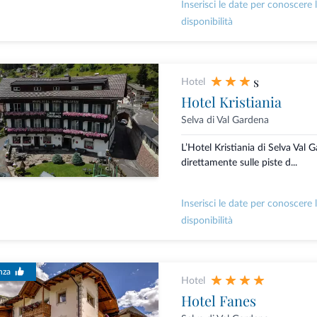
Inserisci le date per conoscere 
disponibilità
s
Hotel
Hotel Kristiania
Selva di Val Gardena
L’Hotel Kristiania di Selva Val 
direttamente sulle piste d...
Inserisci le date per conoscere 
disponibilità
nza
Hotel
Hotel Fanes