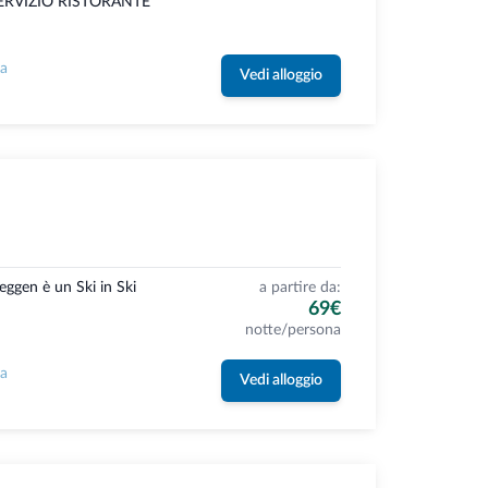
O SERVIZIO RISTORANTE
la
Vedi alloggio
eggen è un Ski in Ski
a partire da:
69€
notte/persona
la
Vedi alloggio