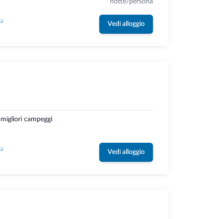
notte/persona
la
Vedi alloggio
 migliori campeggi
la
Vedi alloggio