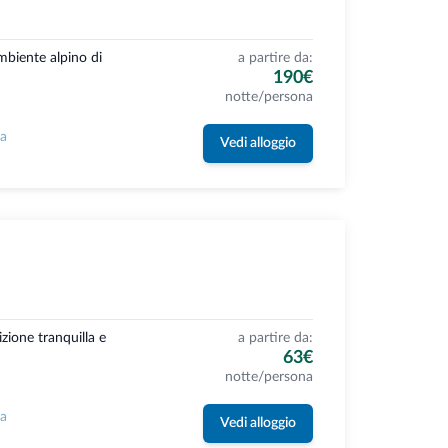
ambiente alpino di
a partire da:
190€
notte/persona
la
Vedi alloggio
izione tranquilla e
a partire da:
63€
notte/persona
la
Vedi alloggio