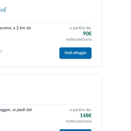
hof
Giacomo, a 2 km da
a partire da:
90€
notte/persona
la
Vedi alloggio
ggen, ai piedi del
a partire da:
148€
notte/persona