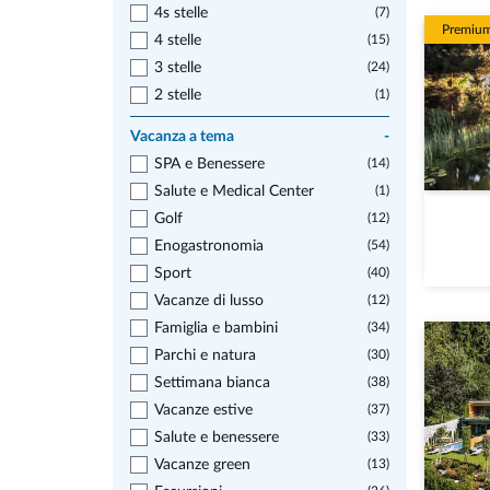
4s stelle
(7)
Premiu
4 stelle
(15)
3 stelle
(24)
2 stelle
(1)
Vacanza a tema
-
SPA e Benessere
(14)
Salute e Medical Center
(1)
Golf
(12)
Enogastronomia
(54)
Sport
(40)
Vacanze di lusso
(12)
Famiglia e bambini
(34)
Parchi e natura
(30)
Settimana bianca
(38)
Vacanze estive
(37)
Salute e benessere
(33)
Vacanze green
(13)