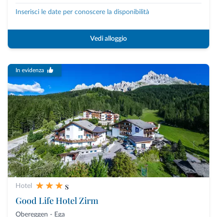
Inserisci le date per conoscere la disponibilità
Vedi alloggio
In evidenza
s
Hotel
Good Life Hotel Zirm
Obereggen - Ega