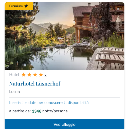
Premium
s
Hotel
Naturhotel Lüsnerhof
Luson
Inserisci le date per conoscere la disponibilità
a partire da:
notte/persona
134€
Vedi alloggio