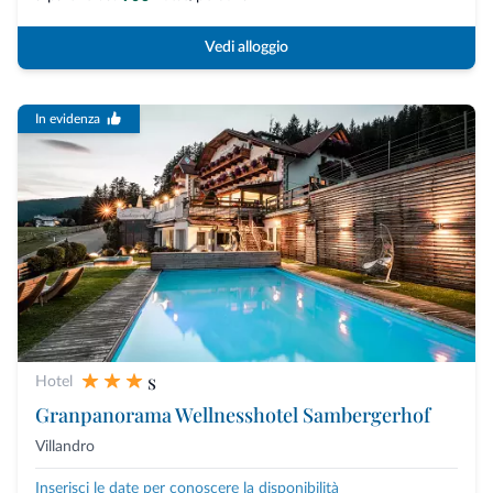
Vedi alloggio
In evidenza
s
Hotel
Granpanorama Wellnesshotel Sambergerhof
Villandro
Inserisci le date per conoscere la disponibilità