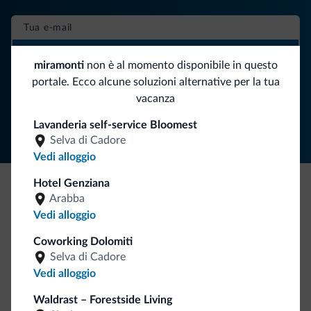
ISCRIVITI ALLA NEWSLETTER
miramonti
non è al momento disponibile in questo
portale. Ecco alcune soluzioni alternative per la tua
Segui Dolomiti.it
vacanza
Lavanderia self-service Bloomest
Selva di Cadore
Vedi alloggio
Hotel Genziana
Arabba
Be Original, scopri la nuova collezione
Vedi alloggio
Ce l'avete chiesto in tanti. Ecco la nuova collezione firmata
Coworking Dolomiti
Dolomiti.it!
Selva di Cadore
Vedi alloggio
Waldrast – Forestside Living