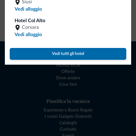
Siusi
Vedi alloggio
Hotel Col Alto
Vai allo shop
Corvara
Vedi alloggio
Naviga
Vedi tutti gli hotel
Dove dormire
Attività locali
Offerte
Dove andare
Cosa fare
Pianifica la vacanza
Esperienze e Buoni Regalo
I nostri Gadgets Dolomiti
Cataloghi
Curiosità
Eventi