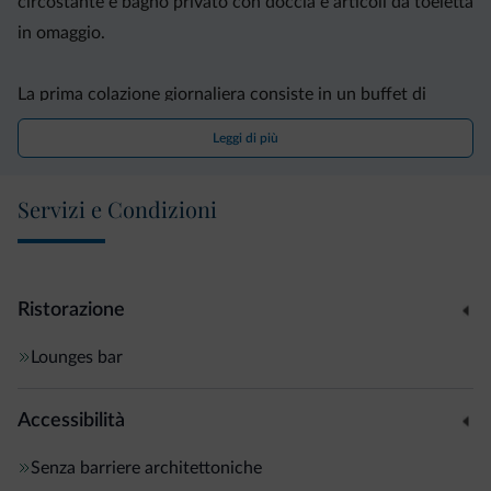
circostante e bagno privato con doccia e articoli da toeletta
in omaggio.
La prima colazione giornaliera consiste in un buffet di
pietanze dolci e salate tra cui cereali, pane, succhi di frutta,
Leggi di più
formaggi e salumi. Al ristorante potrete gustare piatti della
cucina locale e mediterranea.
Servizi e Condizioni
La piscina dell'albergo, circondata da lettini e ombrelloni,
farà da sfondo ai vostri momenti di relax.
Ristorazione
L'Eden dista 1,5 km dal centro di Dro, 30 minuti di auto da
Lounges bar
Trento e 90 km dall'aeroporto di Verona.
Accessibilità
Senza barriere architettoniche