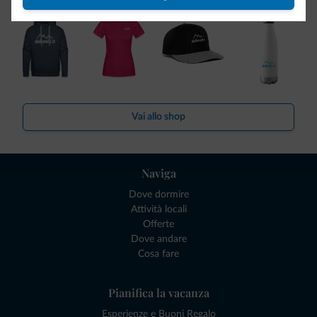
Vai allo shop
Naviga
Dove dormire
Attività locali
Offerte
Dove andare
Cosa fare
Pianifica la vacanza
Esperienze e Buoni Regalo