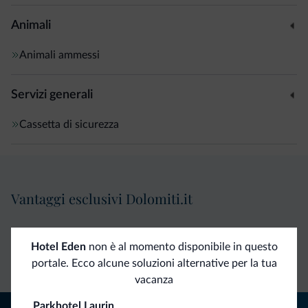
Animali
Animali ammessi
Servizi generali
Cassetta di sicurezza
Vantaggi esclusivi Dolomiti.it
Contatto
Tariffe
Richieste non
Hotel Eden
non è al momento disponibile in questo
diretto
vantaggiose
vincolanti
portale. Ecco alcune soluzioni alternative per la tua
vacanza
Parkhotel Laurin