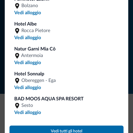
Consigli dalle Dolomiti
Bolzano
Vedi alloggio
Riceverai informazioni, offerte esclusive e news per la tua
vacanza nelle Dolomiti.
Hotel Albe
Rocca Pietore
Vedi alloggio
ISCRIVITI ALLA NEWSLETTER
Natur Garni Mia Cô
Antermoia
Vedi alloggio
Segui Dolomiti.it
Hotel Sonnalp
Obereggen - Ega
Vedi alloggio
BAD MOOS AQUA SPA RESORT
Sesto
Be Original, scopri la nuova collezione
Vedi alloggio
Ce l'avete chiesto in tanti. Ecco la nuova collezione firmata
Dolomiti.it!
Vedi tutti gli hotel