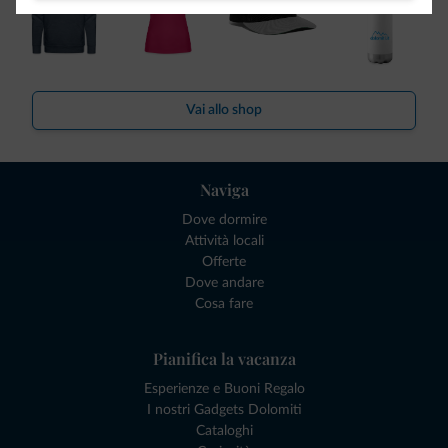
Vai allo shop
Naviga
Dove dormire
Attività locali
Offerte
Dove andare
Cosa fare
Pianifica la vacanza
Esperienze e Buoni Regalo
I nostri Gadgets Dolomiti
Cataloghi