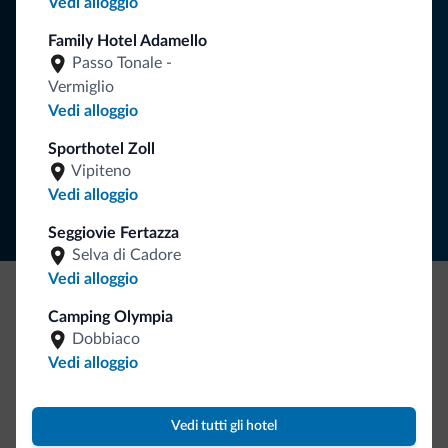
Vedi alloggio
vacanza nelle Dolomiti.
Family Hotel Adamello
Passo Tonale -
Vermiglio
ISCRIVITI ALLA NEWSLETTER
Vedi alloggio
Sporthotel Zoll
Segui Dolomiti.it
Vipiteno
Vedi alloggio
Seggiovie Fertazza
Selva di Cadore
Vedi alloggio
Camping Olympia
Be Original, scopri la nuova collezione
Dobbiaco
Ce l'avete chiesto in tanti. Ecco la nuova collezione firmata
Vedi alloggio
Dolomiti.it!
Vedi tutti gli hotel