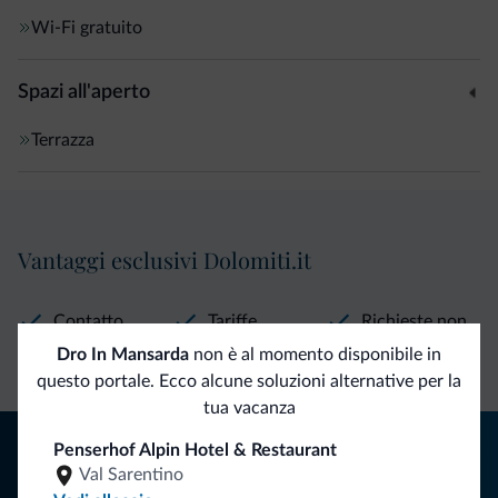
Wi-Fi gratuito
Spazi all'aperto
Terrazza
Vantaggi esclusivi Dolomiti.it
Contatto
Tariffe
Richieste non
diretto
vantaggiose
vincolanti
Dro In Mansarda
non è al momento disponibile in
questo portale. Ecco alcune soluzioni alternative per la
tua vacanza
Consigli dalle Dolomiti
Penserhof Alpin Hotel & Restaurant
Val Sarentino
Riceverai informazioni, offerte esclusive e news per la tua