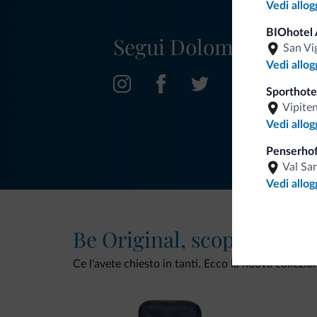
Vedi allog
BIOhotel 
Segui Dolomiti.it
San Vi
Vedi allog
Sporthotel
Vipite
Vedi allog
Penserhof
Val Sa
Vedi allog
Be Original, scopri la nuo
Ce l'avete chiesto in tanti. Ecco la nuova collezio