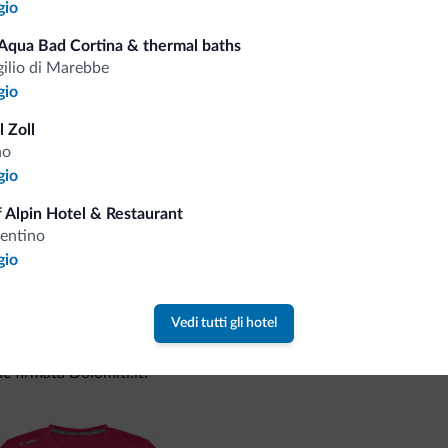
gio
Aqua Bad Cortina & thermal baths
Consigli dalle Dolom
gilio di Marebbe
gio
Riceverai informazioni, offerte esclusiv
 Zoll
no
gio
 Alpin Hotel & Restaurant
rentino
gio
Vedi tutti gli hotel
va collezione
ne firmata Dolomiti.it!