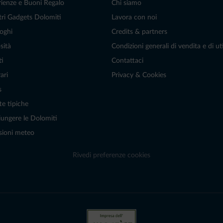
rienze e Buoni Regalo
Chi siamo
tri Gadgets Dolomiti
Lavora con noi
oghi
Credits & partners
sità
Condizioni generali di vendita e di uti
ti
Contattaci
ari
Privacy & Cookies
s
te tipiche
ungere le Dolomiti
sioni meteo
Rivedi preferenze cookies