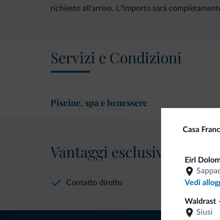
richiesto all'arrivo. L?importo sarà completamente 
Servizi e Condizioni
Piscine, spa e benessere
Casa Fran
Vantaggi esclusivi Dolomit
Eirl Dolo
Sappa
Contatto diretto
Vedi allog
Waldrast –
Siusi