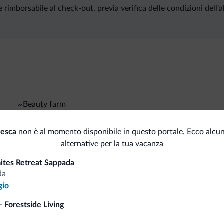
rimborsabile al check-out, previa verifica delle condizioni dell'a
Beauty farm
cesca
non è al momento disponibile in questo portale. Ecco alcun
alternative per la tua vacanza
i.it
mites Retreat Sappada
da
Tariffe vantaggiose
gio
 Forestside Living