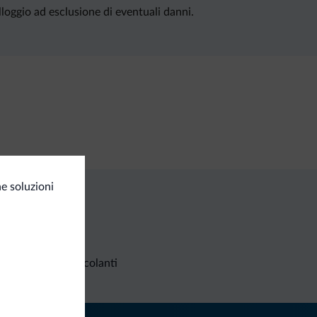
lloggio ad esclusione di eventuali danni.
e soluzioni
Richieste non vincolanti