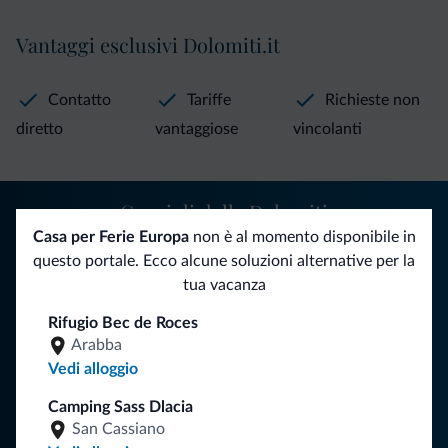
Vantaggi esclusivi Dolomiti.it
Contatto
Tariffe
Richieste non
diretto
vantaggiose
vincolanti
Consigli dalle Dolomiti
Casa per Ferie Europa
non è al momento disponibile in
Riceverai informazioni, offerte esclusive e news per la tua
questo portale. Ecco alcune soluzioni alternative per la
vacanza nelle Dolomiti.
tua vacanza
Rifugio Bec de Roces
Arabba
ISCRIVITI ALLA NEWSLETTER
Vedi alloggio
Camping Sass Dlacia
Segui Dolomiti.it
San Cassiano