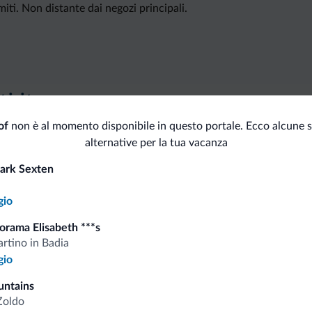
miti. Non distante dai negozi principali.
i.it
of
non è al momento disponibile in questo portale. Ecco alcune s
alternative per la tua vacanza
Tariffe vantaggiose
ark Sexten
gio
orama Elisabeth ***s
Consigli dalle Dolom
rtino in Badia
gio
Riceverai informazioni, offerte esclusiv
untains
Zoldo