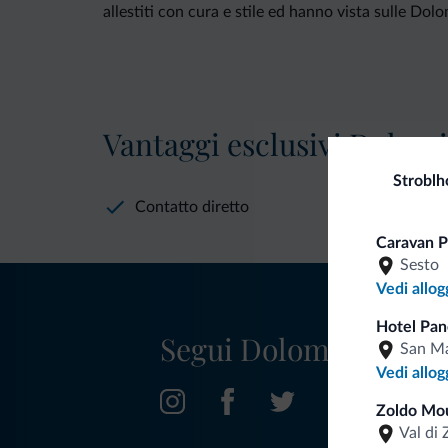
allestiti con cura e stile ed hanno vista sulle Dolo
Vantaggi esclusivi Dolomit
Stroblh
Contatto diretto
Caravan P
Sesto
Vedi allog
Hotel Pan
Segui Dolomiti.it
San Ma
Vedi allog
Zoldo Mo
Val di 