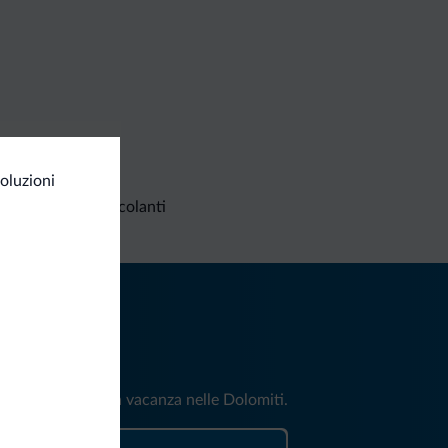
oluzioni
Richieste non vincolanti
iti
e e news per la tua vacanza nelle Dolomiti.