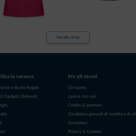
Vai allo shop
ifica la vacanza
Per gli utenti
rienze e Buoni Regalo
Chi siamo
tri Gadgets Dolomiti
Lavora con noi
oghi
Credits & partners
sità
Condizioni generali di vendita e di uti
ti
Contattaci
ari
Privacy & Cookies