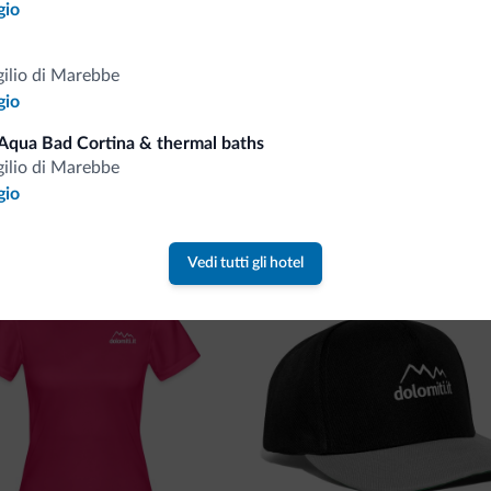
gio
gilio di Marebbe
gio
Aqua Bad Cortina & thermal baths
gilio di Marebbe
va collezione
gio
ne firmata Dolomiti.it!
Vedi tutti gli hotel