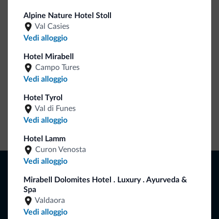
Be Original, scopri la nuova collezione
Alpine Nature Hotel Stoll
Ce l'avete chiesto in tanti. Ecco la nuova collezione firmata
Val Casies
Dolomiti.it!
Vedi alloggio
Hotel Mirabell
Campo Tures
Vedi alloggio
Hotel Tyrol
Val di Funes
Vedi alloggio
Vai allo shop
Hotel Lamm
Curon Venosta
Vedi alloggio
Naviga
Dove dormire
Mirabell Dolomites Hotel . Luxury . Ayurveda &
Spa
Attività locali
Offerte
Valdaora
Dove andare
Vedi alloggio