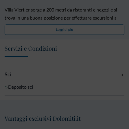
Villa Viertler sorge a 200 metri da ristoranti e negozi e si
trova in una buona posizione per effettuare escursioni a
piedi e in bicicletta.
Leggi di più
Provvisti di un parcheggio privato gratuito, gli
Servizi e Condizioni
appartamenti distano meno di 5 minuti di auto dagli
impianti di risalita di Rienza e a 100 metri dalla fermata
dell'autobus per la stazione ferroviaria di Dobbiaco.
Sci
Deposito sci
Vantaggi esclusivi Dolomiti.it