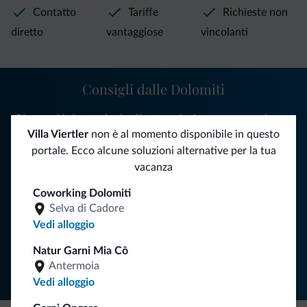
Contatto
Tariffe
Richieste non
diretto
vantaggiose
vincolanti
Consigli dalle Dolomiti
Riceverai informazioni, offerte esclusive e news per la tua
Villa Viertler
non è al momento disponibile in questo
vacanza nelle Dolomiti.
portale. Ecco alcune soluzioni alternative per la tua
vacanza
ISCRIVITI ALLA NEWSLETTER
Coworking Dolomiti
Selva di Cadore
Vedi alloggio
Segui Dolomiti.it
Natur Garni Mia Cô
Antermoia
Vedi alloggio