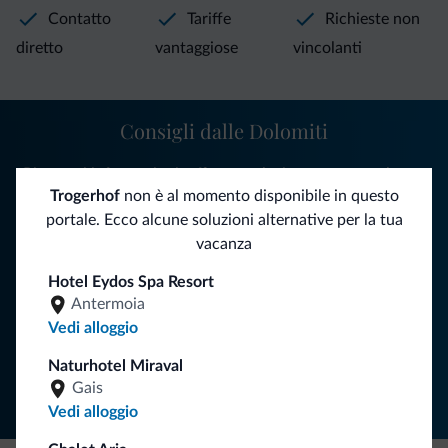
Contatto
Tariffe
Richieste non
diretto
vantaggiose
vincolanti
Consigli dalle Dolomiti
Riceverai informazioni, offerte esclusive e news per la tua
Trogerhof
non è al momento disponibile in questo
vacanza nelle Dolomiti.
portale. Ecco alcune soluzioni alternative per la tua
vacanza
ISCRIVITI ALLA NEWSLETTER
Hotel Eydos Spa Resort
Antermoia
Vedi alloggio
Segui Dolomiti.it
Naturhotel Miraval
Gais
Vedi alloggio