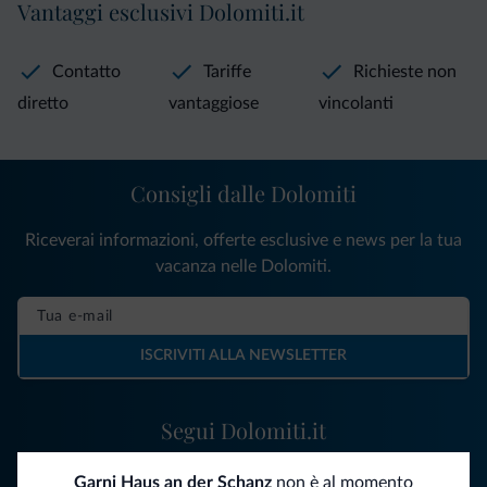
Vantaggi esclusivi Dolomiti.it
Contatto
Tariffe
Richieste non
diretto
vantaggiose
vincolanti
Consigli dalle Dolomiti
Riceverai informazioni, offerte esclusive e news per la tua
vacanza nelle Dolomiti.
ISCRIVITI ALLA NEWSLETTER
Segui Dolomiti.it
Garni Haus an der Schanz
non è al momento