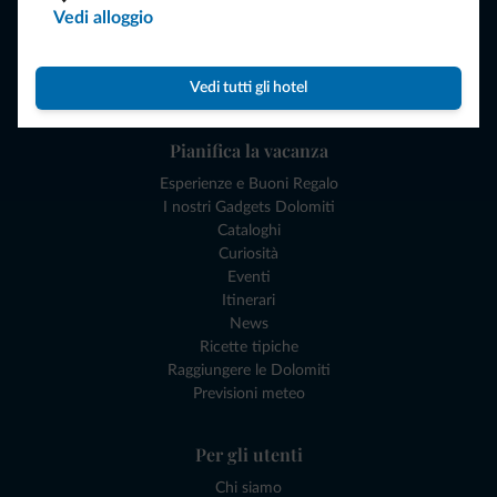
Vedi alloggio
Attività locali
Offerte
Dove andare
Vedi tutti gli hotel
Cosa fare
Pianifica la vacanza
Esperienze e Buoni Regalo
I nostri Gadgets Dolomiti
Cataloghi
Curiosità
Eventi
Itinerari
News
Ricette tipiche
Raggiungere le Dolomiti
Previsioni meteo
Per gli utenti
Chi siamo