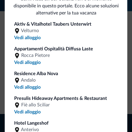
disponibile in questo portale. Ecco alcune soluzioni
alternative per la tua vacanza
Aktiv & Vitalhotel Taubers Unterwirt
Be Original, scopri la nuova collezione
Velturno
Vedi alloggio
Ce l'avete chiesto in tanti. Ecco la nuova collezione firmata
Dolomiti.it!
Appartamenti Ospitalità Diffusa Laste
Rocca Pietore
Vedi alloggio
Residence Alba Nova
Andalo
Vedi alloggio
Presulis Hideaway Apartments & Restaurant
Vai allo shop
Fiè allo Sciliar
Vedi alloggio
Naviga
Hotel Langeshof
Anterivo
Dove dormire