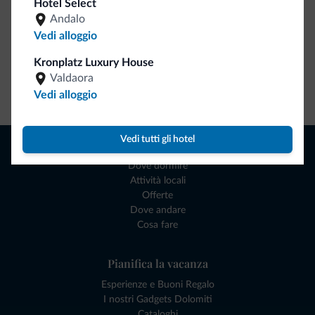
Hotel Select
Andalo
Vedi alloggio
Kronplatz Luxury House
Valdaora
Vai allo shop
Vedi alloggio
Vedi tutti gli hotel
Naviga
Dove dormire
Attività locali
Offerte
Dove andare
Cosa fare
Pianifica la vacanza
Esperienze e Buoni Regalo
I nostri Gadgets Dolomiti
Cataloghi