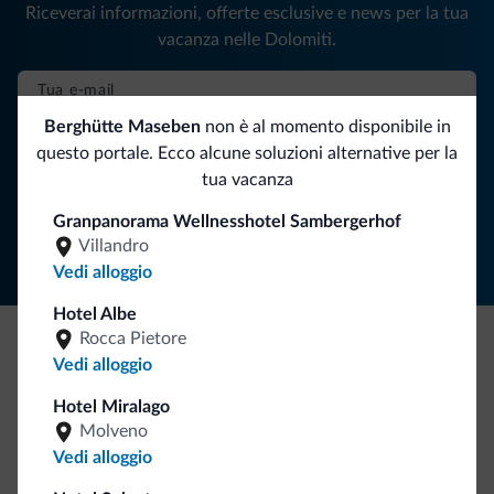
Riceverai informazioni, offerte esclusive e news per la tua
vacanza nelle Dolomiti.
Berghütte Maseben
non è al momento disponibile in
ISCRIVITI ALLA NEWSLETTER
questo portale. Ecco alcune soluzioni alternative per la
tua vacanza
Segui Dolomiti.it
Granpanorama Wellnesshotel Sambergerhof
Villandro
Vedi alloggio
Hotel Albe
Rocca Pietore
Vedi alloggio
Be Original, scopri la nuova collezione
Ce l'avete chiesto in tanti. Ecco la nuova collezione firmata
Hotel Miralago
Dolomiti.it!
Molveno
Vedi alloggio