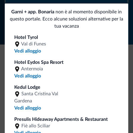
Garni + app. Bonaria
non è al momento disponibile in
Segui Dolomiti.it
questo portale. Ecco alcune soluzioni alternative per la
tua vacanza
Hotel Tyrol
Val di Funes
Vedi alloggio
Be Original, scopri la nuova collezione
Hotel Eydos Spa Resort
Antermoia
Ce l'avete chiesto in tanti. Ecco la nuova collezione firmata
Vedi alloggio
Dolomiti.it!
Kedul Lodge
Santa Cristina Val
Gardena
Vedi alloggio
Presulis Hideaway Apartments & Restaurant
Fiè allo Sciliar
Vai allo shop