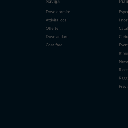
Naviga
Pian
Dove dormire
Espe
Attività locali
I nos
Offerte
Catal
Dove andare
Curio
Cosa fare
Even
Itiner
New
Ricet
Raggi
Previ