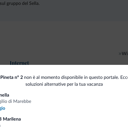
sul gruppo del Sella.
Wi-
Internet
 Pineta n° 2
non è al momento disponibile in questo portale. Ecc
soluzioni alternative per la tua vacanza
i.it
nella
gilio di Marebbe
gio
Tariffe vantaggiose
B Marilena
a