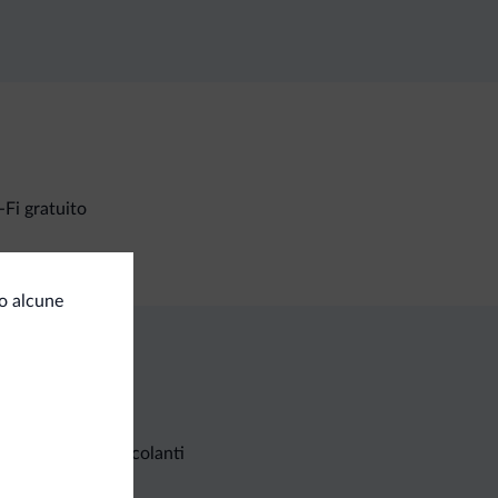
Fi gratuito
o alcune
Richieste non vincolanti