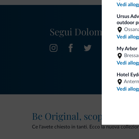
Vedi allog
Ursus Adve
outdoor p
Segui Dolomiti.it
Ossan
Vedi allog
My Arbor 
Bress
Vedi allog
Hotel Eyd
Anter
Vedi allog
Be Original, scopri la nuo
Ce l'avete chiesto in tanti. Ecco la nuova collezio