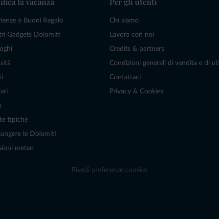
ifica la vacanza
Per gli utenti
rienze e Buoni Regalo
Chi siamo
tri Gadgets Dolomiti
Lavora con noi
oghi
Credits & partners
sità
Condizioni generali di vendita e di uti
ti
Contattaci
ari
Privacy & Cookies
s
te tipiche
ungere le Dolomiti
sioni meteo
Rivedi preferenze cookies