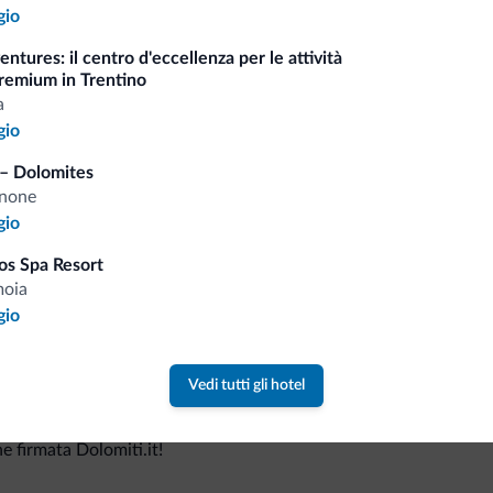
gio
ntures: il centro d'eccellenza per le attività
remium in Trentino
Consigli dalle Dolom
a
gio
Riceverai informazioni, offerte esclusiv
– Dolomites
anone
gio
os Spa Resort
moia
gio
Vedi tutti gli hotel
va collezione
ne firmata Dolomiti.it!