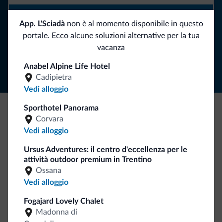
ISCRIVITI ALLA NEWSLETTER
App. L'Sciadà
non è al momento disponibile in questo
portale. Ecco alcune soluzioni alternative per la tua
Segui Dolomiti.it
vacanza
Anabel Alpine Life Hotel
Cadipietra
Vedi alloggio
Sporthotel Panorama
Corvara
Be Original, scopri la nuova collezione
Vedi alloggio
Ce l'avete chiesto in tanti. Ecco la nuova collezione firmata
Dolomiti.it!
Ursus Adventures: il centro d'eccellenza per le
attività outdoor premium in Trentino
Ossana
Vedi alloggio
Fogajard Lovely Chalet
Madonna di