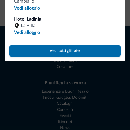
Campiglio
Vedi alloggio
Vai allo shop
Hotel Ladinia
La Villa
Vedi alloggio
Naviga
Dove dormire
Attività locali
Vedi tutti gli hotel
Offerte
Dove andare
Cosa fare
Pianifica la vacanza
Esperienze e Buoni Regalo
I nostri Gadgets Dolomiti
Cataloghi
Curiosità
Eventi
Itinerari
News