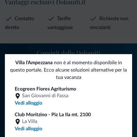
Vantaggi esclusivi Dolomiti.it
Contatto
Tariffe
Richieste non
diretto
vantaggiose
vincolanti
Consigli dalle Dolomiti
Villa l'Ampezzana
non è al momento disponibile in
Riceverai informazioni, offerte esclusive e news per la tua
questo portale. Ecco alcune soluzioni alternative per la
vacanza nelle Dolomiti.
tua vacanza
Ecogreen Fiores Agriturismo
San Giovanni di Fassa
ISCRIVITI ALLA NEWSLETTER
Vedi alloggio
Club Moritzino - Piz La Ila mt. 2100
Segui Dolomiti.it
La Villa
Vedi alloggio