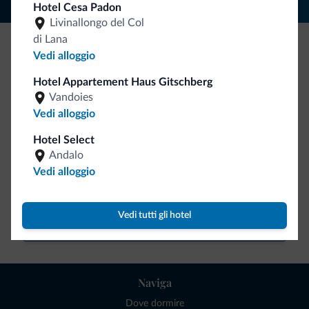
Hotel Cesa Padon
Livinallongo del Col
di Lana
Vedi alloggio
Be Original, scopri la nuova collezione
Hotel Appartement Haus Gitschberg
Ce l'avete chiesto in tanti. Ecco la nuova collezione firmata
Vandoies
Dolomiti.it!
Vedi alloggio
Hotel Select
Andalo
Vedi alloggio
Vedi tutti gli hotel
Vai allo shop
Naviga
Dove dormire