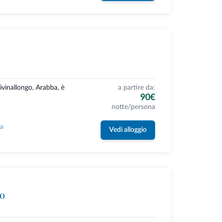
ivinallongo, Arabba, è
a partire da:
90€
notte/persona
la
Vedi alloggio
uo