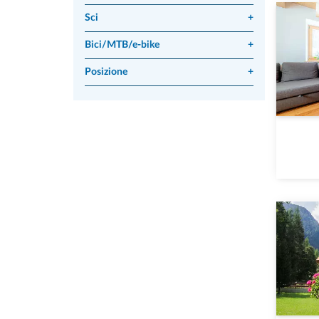
Sci
+
Bici/MTB/e-bike
+
Posizione
+