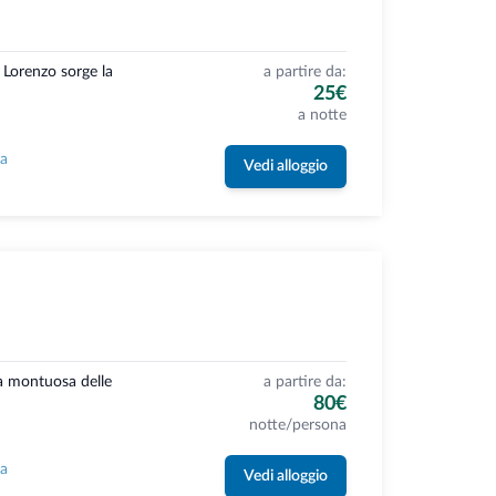
 Lorenzo sorge la
a partire da:
25€
a notte
la
Vedi alloggio
a montuosa delle
a partire da:
80€
notte/persona
la
Vedi alloggio