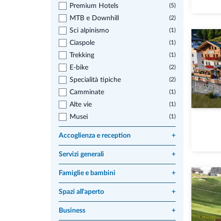
Premium Hotels
(5)
MTB e Downhill
(2)
Sci alpinismo
(1)
Ciaspole
(1)
Trekking
(1)
E-bike
(2)
Specialità tipiche
(2)
Camminate
(1)
Alte vie
(1)
Musei
(1)
Accoglienza e reception
+
Servizi generali
+
Famiglie e bambini
+
Spazi all'aperto
+
Business
+