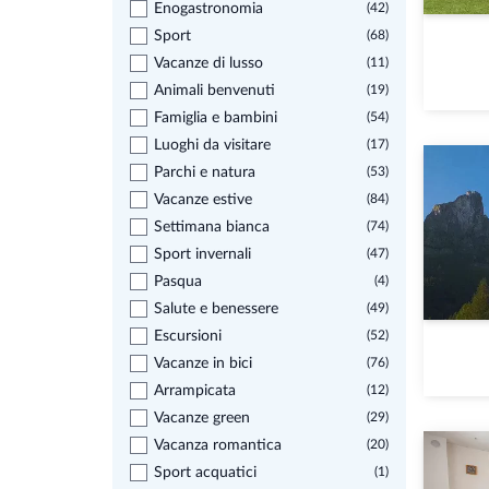
Enogastronomia
(42)
Sport
(68)
Vacanze di lusso
(11)
Animali benvenuti
(19)
Famiglia e bambini
(54)
Luoghi da visitare
(17)
Parchi e natura
(53)
Vacanze estive
(84)
Settimana bianca
(74)
Sport invernali
(47)
Pasqua
(4)
Salute e benessere
(49)
Escursioni
(52)
Vacanze in bici
(76)
Arrampicata
(12)
Vacanze green
(29)
Vacanza romantica
(20)
Sport acquatici
(1)