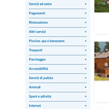
Servizi ed extra
+
Pagamenti
+
Ristorazione
+
Altri servizi
+
Piscine, spa e benessere
+
Trasporti
+
Parcheggio
+
Accessibilità
+
Servizi di pulizia
+
Animali
+
Sport e attività
+
Internet
+