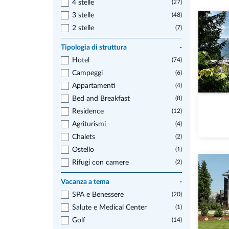
4 stelle
(27)
3 stelle
(48)
2 stelle
(7)
Tipologia di struttura
-
Hotel
(74)
Campeggi
(6)
Appartamenti
(4)
Bed and Breakfast
(8)
Residence
(12)
Agriturismi
(4)
Chalets
(2)
Ostello
(1)
Rifugi con camere
(2)
Vacanza a tema
-
SPA e Benessere
(20)
Salute e Medical Center
(1)
Golf
(14)