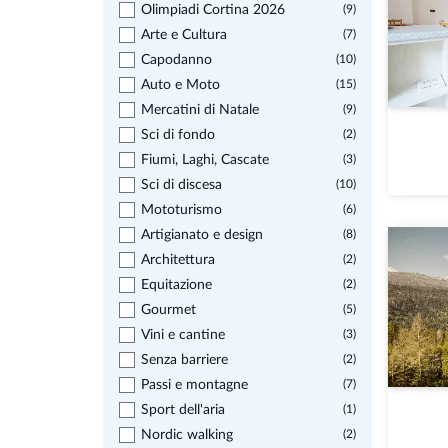
Olimpiadi Cortina 2026
(9)
Arte e Cultura
(7)
Capodanno
(10)
Auto e Moto
(15)
Mercatini di Natale
(9)
Sci di fondo
(2)
Fiumi, Laghi, Cascate
(3)
Sci di discesa
(10)
Mototurismo
(6)
Artigianato e design
(8)
Architettura
(2)
Equitazione
(2)
Gourmet
(5)
Vini e cantine
(3)
Senza barriere
(2)
Passi e montagne
(7)
Sport dell'aria
(1)
Nordic walking
(2)