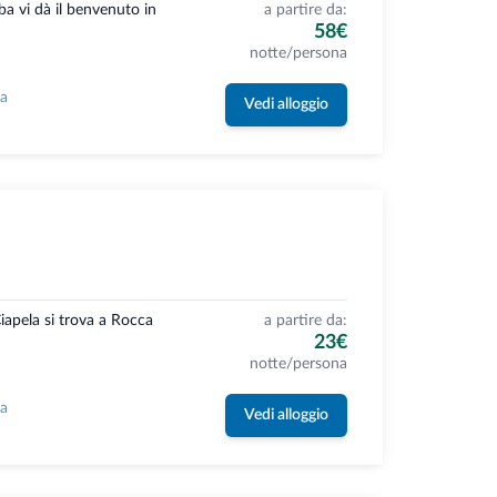
ba vi dà il benvenuto in
a partire da:
58€
notte/persona
la
Vedi alloggio
apela si trova a Rocca
a partire da:
23€
notte/persona
la
Vedi alloggio