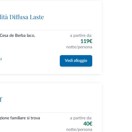
ità Diffusa Laste
 Cesa de Berba laco,
a partire da:
119€
notte/persona
la
Vedi alloggio
f
ione familiare si trova
a partire da:
40€
notte/persona