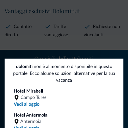
Vantaggi esclusivi Dolomiti.it
Contatto
Tariffe
Richieste non
diretto
vantaggiose
vincolanti
Consigli dalle Dolomiti
dolomiti
non è al momento disponibile in questo
Riceverai informazioni, offerte esclusive e news per la tua
portale. Ecco alcune soluzioni alternative per la tua
vacanza nelle Dolomiti.
vacanza
Hotel Mirabell
Campo Tures
ISCRIVITI ALLA NEWSLETTER
Vedi alloggio
Hotel Antermoia
Segui Dolomiti.it
Antermoia