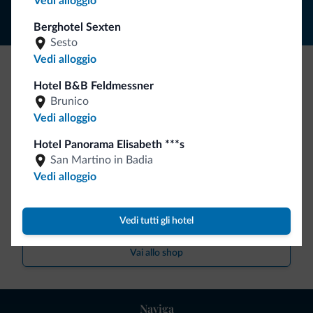
Vedi alloggio
Berghotel Sexten
Sesto
Vedi alloggio
Be Original, scopri la nuova collezione
Hotel B&B Feldmessner
Brunico
Ce l'avete chiesto in tanti. Ecco la nuova collezione firmata
Vedi alloggio
Dolomiti.it!
Hotel Panorama Elisabeth ***s
San Martino in Badia
Vedi alloggio
Vedi tutti gli hotel
Vai allo shop
Naviga