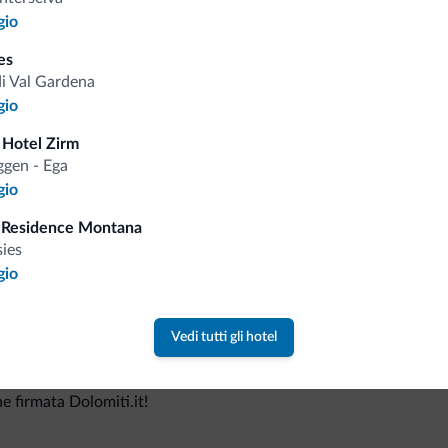
gio
es
di Val Gardena
Consigli dalle Dolom
gio
 Hotel Zirm
Riceverai informazioni, offerte esclusiv
gen - Ega
gio
 Residence Montana
sies
gio
Vedi tutti gli hotel
va collezione
ne firmata Dolomiti.it!