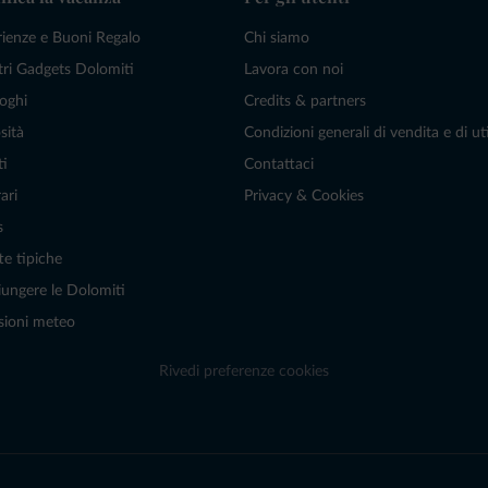
rienze e Buoni Regalo
Chi siamo
tri Gadgets Dolomiti
Lavora con noi
oghi
Credits & partners
sità
Condizioni generali di vendita e di uti
ti
Contattaci
ari
Privacy & Cookies
s
te tipiche
ungere le Dolomiti
sioni meteo
Rivedi preferenze cookies