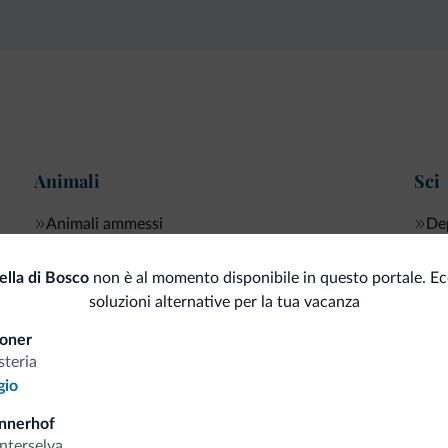
Animali
Sci
Animali ammessi
Dep
ella di Bosco
non è al momento disponibile in questo portale. E
soluzioni alternative per la tua vacanza
i.it
oner
steria
gio
Tariffe vantaggiose
nnerhof
nterselva