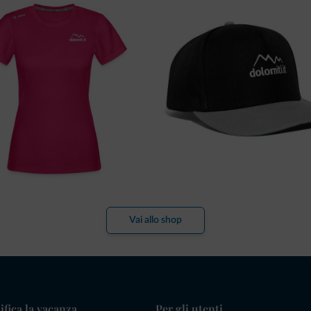
Vai allo shop
ifica la vacanza
Per gli utenti