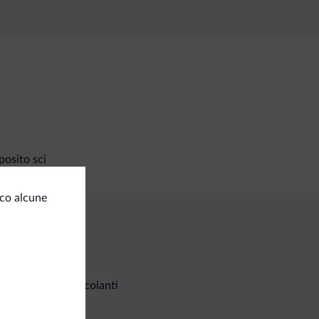
osito sci
cco alcune
Richieste non vincolanti