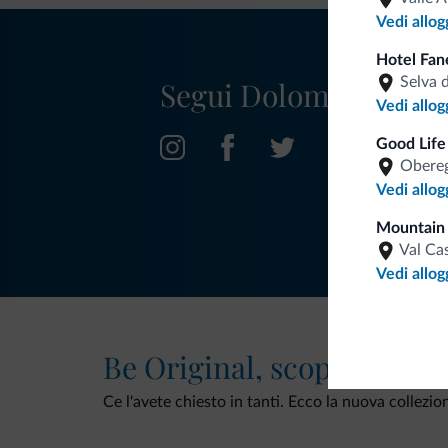
Vedi allog
Hotel Fan
Selva 
Segui Dolomiti.it
Vedi allog
Good Life
Obereg
Vedi allog
Mountain
Val Ca
Vedi allog
Be Original, scopri la nuo
Ce l'avete chiesto in tanti. Ecco la nuova collezio