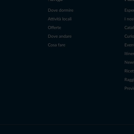
Dove dormire
Espe
Attività locali
I nos
Offerte
Catal
Dove andare
Curio
Cosa fare
Even
Itiner
New
Ricet
Raggi
Previ