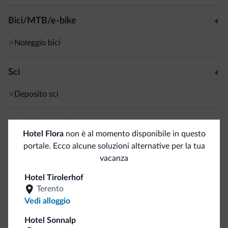
Bici/MTB/e-bike
Noleggio bici
Sci
Deposito sci
Servizi generali
Hotel Flora
non è al momento disponibile in questo
Aria condizionata
portale. Ecco alcune soluzioni alternative per la tua
vacanza
Cassetta di sicurezza
Wi-Fi in camera
Hotel Tirolerhof
Terento
Business
Vedi alloggio
Hotel Sonnalp
Sala congressi