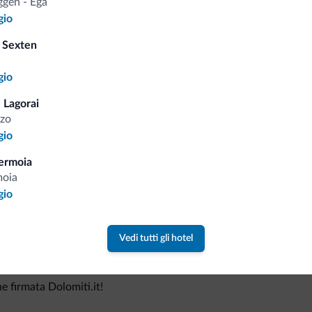
gen - Ega
gio
 Sexten
Consigli dalle Dolom
gio
 Lagorai
Riceverai informazioni, offerte esclusiv
zo
gio
ermoia
moia
gio
Vedi tutti gli hotel
va collezione
ne firmata Dolomiti.it!