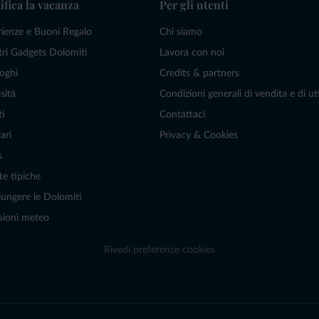
ifica la vacanza
Per gli utenti
rienze e Buoni Regalo
Chi siamo
tri Gadgets Dolomiti
Lavora con noi
oghi
Credits & partners
sità
Condizioni generali di vendita e di uti
ti
Contattaci
ari
Privacy & Cookies
s
te tipiche
ungere le Dolomiti
sioni meteo
Rivedi preferenze cookies