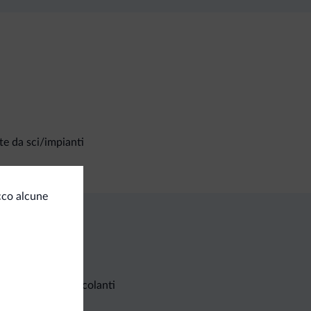
te da sci/impianti
cco alcune
Richieste non vincolanti