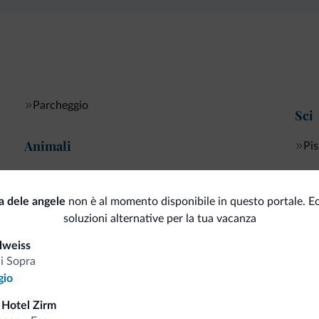
Parcheggio
Sci
Animali
Pis
Animali ammessi
sa dele angele
non è al momento disponibile in questo portale. E
soluzioni alternative per la tua vacanza
i.it
lweiss
di Sopra
gio
Tariffe vantaggiose
 Hotel Zirm