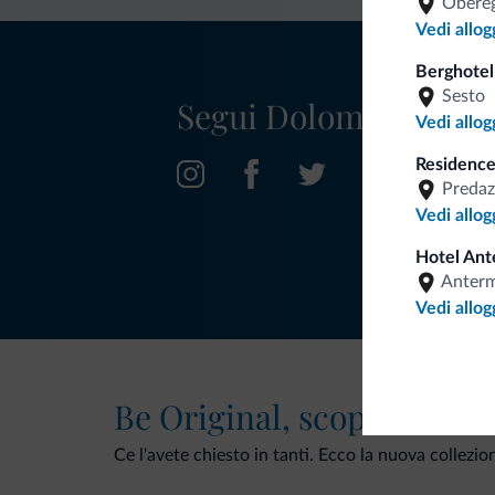
Obereg
Vedi allog
Berghotel
Sesto
Segui Dolomiti.it
Vedi allog
Residence
Predaz
Vedi allog
Hotel Ant
Anter
Vedi allog
Be Original, scopri la nuo
Ce l'avete chiesto in tanti. Ecco la nuova collezio