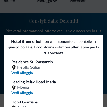
diretto
vantaggiose
vincolanti
Consigli dalle Dolomiti
Riceverai informazioni, offerte esclusive e news per la tua
vacanza nelle Dolomiti.
Hotel Brunnerhof
non è al momento disponibile in
questo portale. Ecco alcune soluzioni alternative per la
tua vacanza
ISCRIVITI ALLA NEWSLETTER
Residence St Konstantin
Fiè allo Sciliar
Segui Dolomiti.it
Vedi alloggio
Leading Relax Hotel Maria
Moena
Vedi alloggio
Hotel Genziana