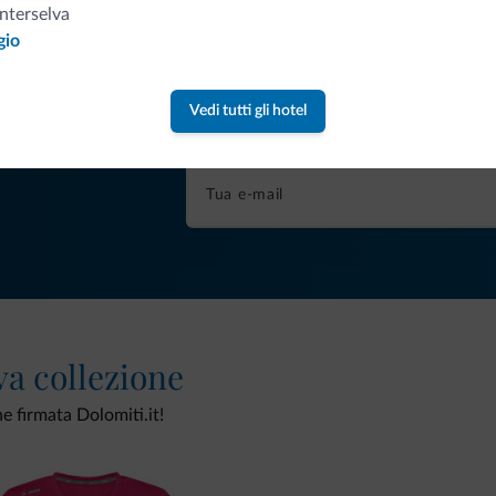
nterselva
gio
Consigli dalle Dolom
Vedi tutti gli hotel
Riceverai informazioni, offerte esclusiv
va collezione
ne firmata Dolomiti.it!