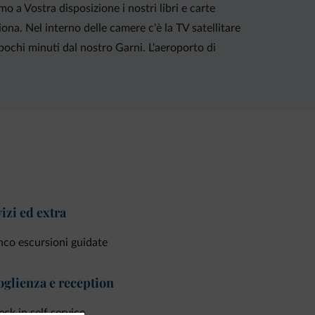
o a Vostra disposizione i nostri libri e carte
ona. Nel interno delle camere c'è la TV satellitare
 pochi minuti dal nostro Garni. L'aeroporto di
izi ed extra
co escursioni guidate
glienza e reception
ck in self service