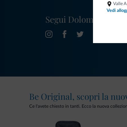
Valle A
Vedi allog
Segui Dolomiti.it
Be Original, scopri la nuo
Ce l'avete chiesto in tanti. Ecco la nuova collezio