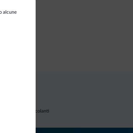
o alcune
izi di pulizia
izia giornaliera
ozi
nimarket
Richieste non vincolanti