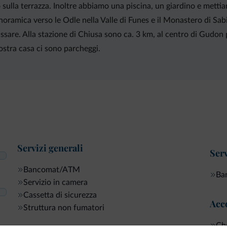
sulla terrazza. Inoltre abbiamo una piscina, un giardino e mettiam
oramica verso le Odle nella Valle di Funes e il Monastero di Sabi
lassare. Alla stazione di Chiusa sono ca. 3 km, al centro di Gudon
ostra casa ci sono parcheggi.
Servizi generali
Serv
Bancomat/ATM
Ban
Servizio in camera
Cassetta di sicurezza
Acco
Struttura non fumatori
Che