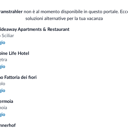
Internet
ramstrahler
non è al momento disponibile in questo portale. Ecc
Serv
Wi-Fi gratuito
soluzioni alternative per la tua vacanza
Pul
Hideaway Apartments & Restaurant
Spazi all'aperto
o Sciliar
gio
Neg
Terrazza sul tetto
Giardino
pine Life Hotel
Mi
etra
Terrazza
gio
o Fattoria dei fiori
olo
i.it
gio
ermoia
Tariffe vantaggiose
moia
gio
nnerhof