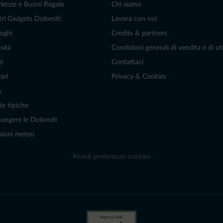
rienze e Buoni Regalo
Chi siamo
tri Gadgets Dolomiti
Lavora con noi
oghi
Credits & partners
sità
Condizioni generali di vendita e di uti
ti
Contattaci
ari
Privacy & Cookies
s
te tipiche
ungere le Dolomiti
sioni meteo
Rivedi preferenze cookies