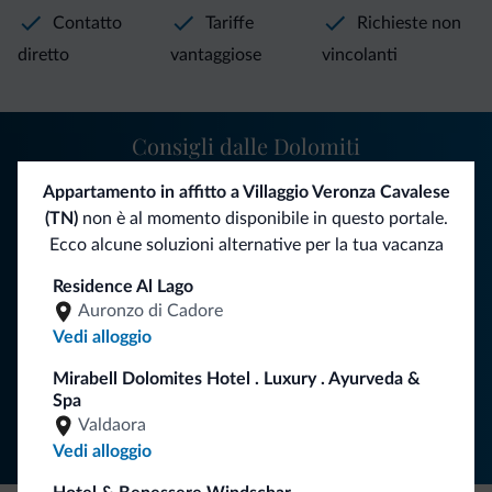
Contatto
Tariffe
Richieste non
diretto
vantaggiose
vincolanti
Consigli dalle Dolomiti
Appartamento in affitto a Villaggio Veronza Cavalese
Riceverai informazioni, offerte esclusive e news per la tua
(TN)
non è al momento disponibile in questo portale.
vacanza nelle Dolomiti.
Ecco alcune soluzioni alternative per la tua vacanza
Residence Al Lago
ISCRIVITI ALLA NEWSLETTER
Auronzo di Cadore
Vedi alloggio
Segui Dolomiti.it
Mirabell Dolomites Hotel . Luxury . Ayurveda &
Spa
Valdaora
Vedi alloggio