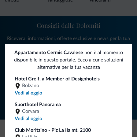
Consigli dalle Dolomiti
Riceverai informazioni, offerte esclusive e news per la tua
vacanza nelle Dolomiti.
Appartamento Cermis Cavalese
non è al momento
disponibile in questo portale. Ecco alcune soluzioni
alternative per la tua vacanza
ISCRIVITI ALLA NEWSLETTER
Hotel Greif, a Member of Designhotels
Bolzano
Segui Dolomiti.it
Vedi alloggio
Sporthotel Panorama
Corvara
Vedi alloggio
Club Moritzino - Piz La Ila mt. 2100