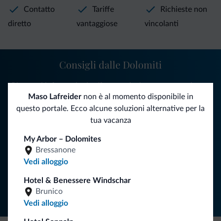
Contatto
Tariffe
Richieste non
diretto
vantaggiose
vincolanti
Consigli dalle Dolomiti
Riceverai informazioni, offerte esclusive e news per la tua
Maso Lafreider
non è al momento disponibile in
vacanza nelle Dolomiti.
questo portale. Ecco alcune soluzioni alternative per la
tua vacanza
ISCRIVITI ALLA NEWSLETTER
My Arbor – Dolomites
Bressanone
Vedi alloggio
Segui Dolomiti.it
Hotel & Benessere Windschar
Brunico
Vedi alloggio