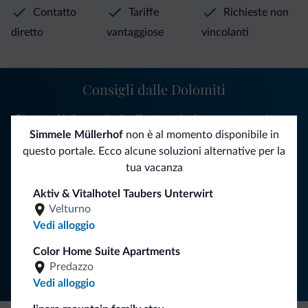
Contatto
Tariffe
Richieste non
diretto
vantaggiose
vincolanti
Consigli dalle Dolomiti
Riceverai informazioni, offerte esclusive e news per la tua
Simmele Müllerhof
non è al momento disponibile in
vacanza nelle Dolomiti.
questo portale. Ecco alcune soluzioni alternative per la
tua vacanza
ISCRIVITI ALLA NEWSLETTER
Aktiv & Vitalhotel Taubers Unterwirt
Velturno
Vedi alloggio
Segui Dolomiti.it
Color Home Suite Apartments
Predazzo
Vedi alloggio