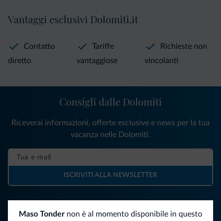
Vantaggi esclusivi Dolomiti.it
Contatto
Tariffe
Richieste non
diretto
vantaggiose
vincolanti
Consigli dalle Dolomiti
Riceverai informazioni, offerte esclusive e news per la tua
vacanza nelle Dolomiti.
ISCRIVITI ALLA NEWSLETTER
Segui Dolomiti.it
Maso Tonder
non è al momento disponibile in questo