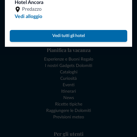
Hotel Ancora
Dove dormire
Predazzo
Attività locali
Vedi alloggio
Offerte
Dove andare
Cosa fare
Vedi tutti gli hotel
Pianifica la vacanza
Esperienze e Buoni Regalo
I nostri Gadgets Dolomiti
Cataloghi
Curiosità
Eventi
Itinerari
News
Ricette tipiche
Raggiungere le Dolomiti
Previsioni meteo
Per gli utenti