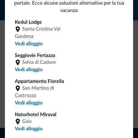
portale. Ecco alcune soluzioni alternative per la tua
vacanza
Kedul Lodge
Santa Cristina Val
Gardena
Be Original, scopri la nuova collezione
Vedi alloggio
Ce l'avete chiesto in tanti. Ecco la nuova collezione firmata
Seggiovie Fertazza
Dolomiti.it!
Selva di Cadore
Vedi alloggio
Appartamento Fiorella
San Martino di
Castrozza
Vedi alloggio
Vai allo shop
Naturhotel Miraval
Gais
Vedi alloggio
Naviga